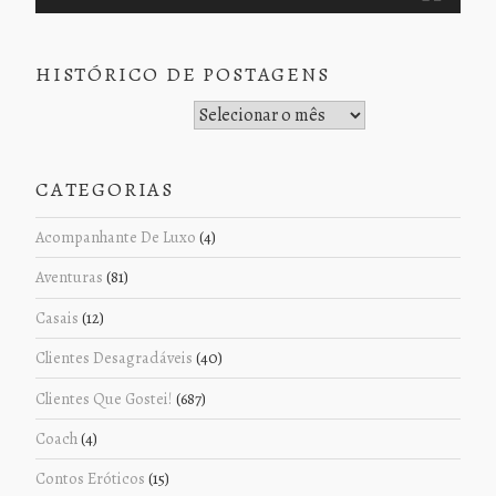
HISTÓRICO DE POSTAGENS
Histórico de Postagens
CATEGORIAS
Acompanhante De Luxo
(4)
Aventuras
(81)
Casais
(12)
Clientes Desagradáveis
(40)
Clientes Que Gostei!
(687)
Coach
(4)
Contos Eróticos
(15)