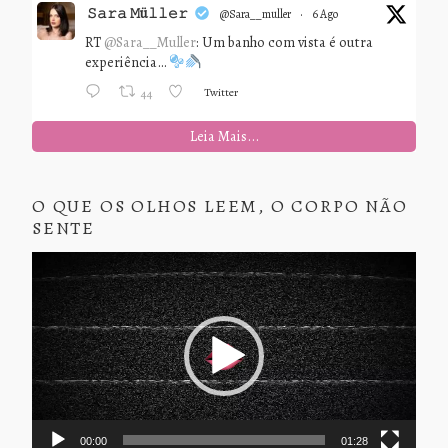
𝚂𝚊𝚛𝚊 𝙼ü𝚕𝚕𝚎𝚛
@sara__muller
·
6 Ago
RT
@Sara__Muller
: Um banho com vista é outra
experiência…
Twitter
44
Leia Mais...
O QUE OS OLHOS LEEM, O CORPO NÃO
SENTE
Tocador
de
vídeo
00:00
01:28