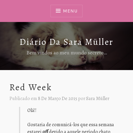
Ir
Para
MENU
Conteúdo
Diário Da Sara Müller
Bem vindos ao meu mundo secreto…
Red Week
Publicado em
8 De Março De 2015
por
Sara Müller
Olá!!
Gostaria de comunicá-los que essa semana
estarei
off
devido a aquele período chato