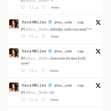
RT
@Sara__Muller
:
Twitter
40
𝚂𝚊𝚛𝚊 𝙼ü𝚕𝚕𝚎𝚛
@sara__muller
·
6 Ago
RT
@Sara__Muller
: Adivinha onde tem mais?
Twitter
30
𝚂𝚊𝚛𝚊 𝙼ü𝚕𝚕𝚎𝚛
@sara__muller
·
6 Ago
RT
@Sara__Muller
: Gostaram do meu body
novo?
Twitter
31
𝚂𝚊𝚛𝚊 𝙼ü𝚕𝚕𝚎𝚛
@sara__muller
·
6 Ago
RT
@Sara__Muller
: Oi
Twitter
36