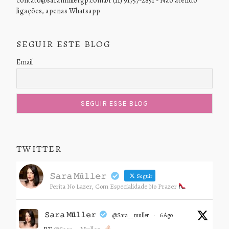
contato@saramullergp.com.br (11) 91757-2851 - Não atendo
ligações, apenas Whatsapp
SEGUIR ESTE BLOG
Email
TWITTER
𝚂𝚊𝚛𝚊 𝙼ü𝚕𝚕𝚎𝚛
Seguir
Perita No Lazer, Com Especialidade No Prazer
𝚂𝚊𝚛𝚊 𝙼ü𝚕𝚕𝚎𝚛
@sara__muller
·
6 Ago