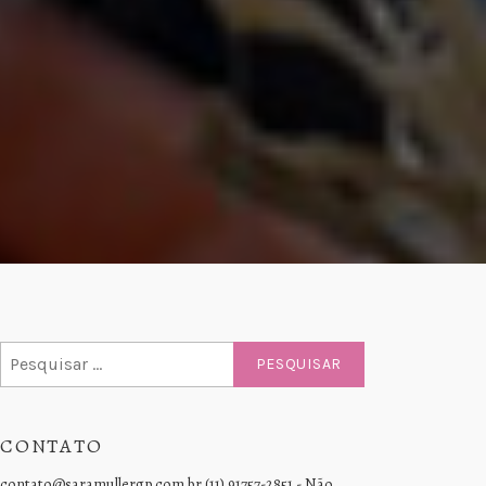
Pesquisar
por:
CONTATO
contato@saramullergp.com.br (11) 91757-2851 - Não