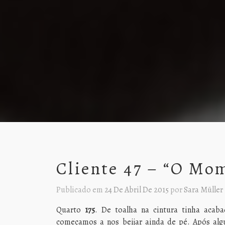
Cliente 47 – “O Mo
Publicado em
24 De Abril De 2015
por
Sara Müller
Quarto
175
. De toalha na cintura tinha acab
começamos a nos beijar ainda de pé. Após algu