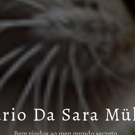
rio Da Sara Mü
Bem vindos ao meu mundo secreto…