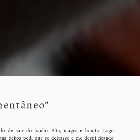
mentâneo”
ado de sair do banho. Alto, magro e bonito. Logo
ns beijos pedi que se deitasse e me despi ficando