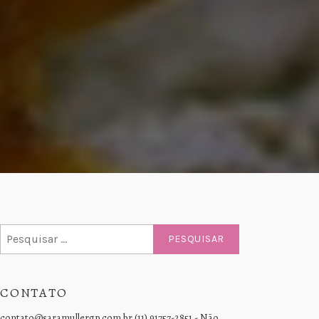
Pesquisar
por:
CONTATO
contato@saramullergp.com.br (11) 91757-2851 - Não