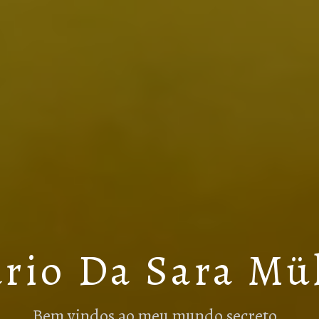
rio Da Sara Mü
Bem vindos ao meu mundo secreto…