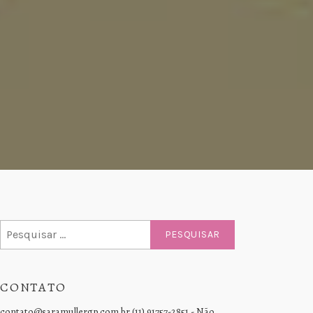
Pesquisar
por:
CONTATO
contato@saramullergp.com.br (11) 91757-2851 - Não