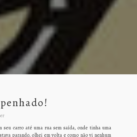
penhado!
er
 seu carro até uma rua sem saída, onde tinha uma
stava parando, olhei em volta e como não vi nenhum