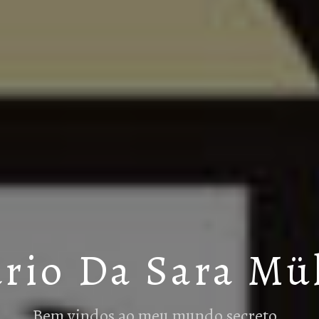
rio Da Sara Mü
Bem vindos ao meu mundo secreto…