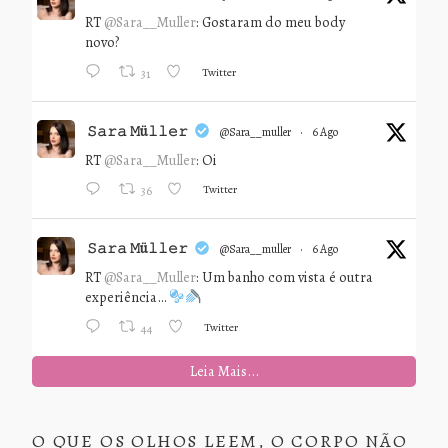
RT
@Sara__Muller
: Gostaram do meu body
novo?
Twitter
31
𝚂𝚊𝚛𝚊 𝙼ü𝚕𝚕𝚎𝚛
@sara__muller
·
6 Ago
RT
@Sara__Muller
: Oi
Twitter
36
𝚂𝚊𝚛𝚊 𝙼ü𝚕𝚕𝚎𝚛
@sara__muller
·
6 Ago
RT
@Sara__Muller
: Um banho com vista é outra
experiência…
Twitter
44
Leia Mais...
O QUE OS OLHOS LEEM, O CORPO NÃO