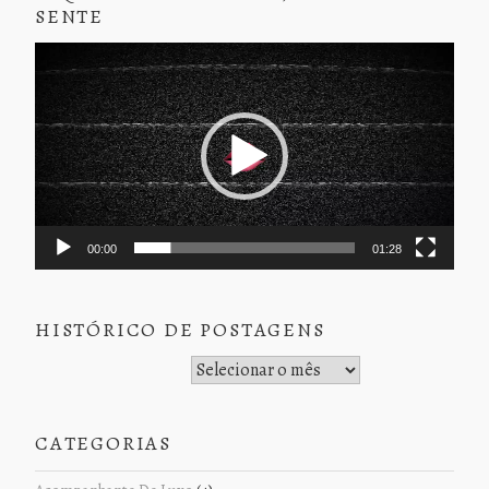
SENTE
Tocador
de
vídeo
00:00
01:28
HISTÓRICO DE POSTAGENS
Histórico de Postagens
CATEGORIAS