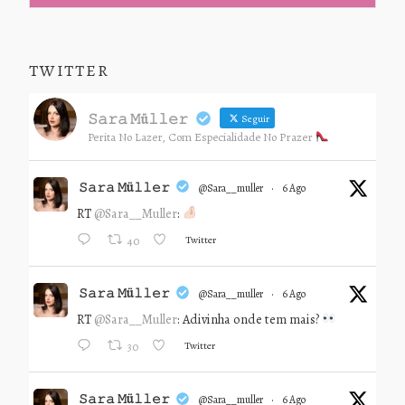
TWITTER
𝚂𝚊𝚛𝚊 𝙼ü𝚕𝚕𝚎𝚛
Seguir
Perita No Lazer, Com Especialidade No Prazer
𝚂𝚊𝚛𝚊 𝙼ü𝚕𝚕𝚎𝚛
@sara__muller
·
6 Ago
RT
@Sara__Muller
:
Twitter
40
𝚂𝚊𝚛𝚊 𝙼ü𝚕𝚕𝚎𝚛
@sara__muller
·
6 Ago
RT
@Sara__Muller
: Adivinha onde tem mais?
Twitter
30
𝚂𝚊𝚛𝚊 𝙼ü𝚕𝚕𝚎𝚛
@sara__muller
·
6 Ago