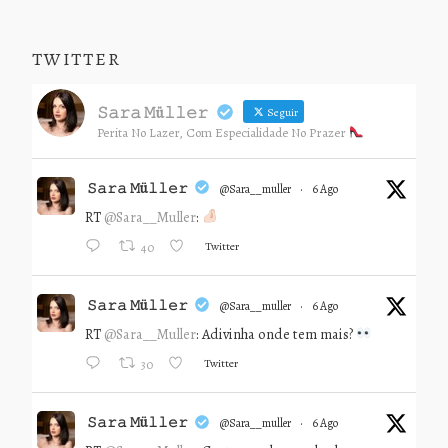
TWITTER
𝚂𝚊𝚛𝚊 𝙼ü𝚕𝚕𝚎𝚛
Seguir
Perita No Lazer, Com Especialidade No Prazer
𝚂𝚊𝚛𝚊 𝙼ü𝚕𝚕𝚎𝚛
@sara__muller
·
6 Ago
RT
@Sara__Muller
:
Twitter
40
𝚂𝚊𝚛𝚊 𝙼ü𝚕𝚕𝚎𝚛
@sara__muller
·
6 Ago
RT
@Sara__Muller
: Adivinha onde tem mais?
Twitter
30
𝚂𝚊𝚛𝚊 𝙼ü𝚕𝚕𝚎𝚛
@sara__muller
·
6 Ago