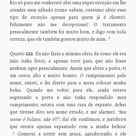
Rio só para me conhecer) abri uma super exceção em lhe
atender num sábado (como sabem, costumo abrir esse
tipo de exceção apenas para quem já é cliente).
Felizmente não me decepcionei! O tratamento
pessoalmente também foi muito bom, e digo com toda
certeza, que ele também gostou muito de mim. ?
Quarto
222
. Eu não fazia a mínima ideia de como ele era
(não tinha foto), e apenas torci para que não fosse
nenhum ogro pessoalmente. Assim que abriu a porta, vi
um coroa alto e muito bonito. O cumprimentei pelo
nome, entrei, e fui direto para a mesa colocar minha
bolsa. Quando me voltei para ele, ainda estava
segurando a porta e não tinha respondido meu
cumprimento, estava com uma cara de espanto. Achei
que tivesse dito seu nome errado, e me alarmei:
“Seu
nome é Fulano, não é??”
, daí ele confirmou, e justificou
que estava apenas espantado com a minha beleza!
? Comecei a sorrir sem graça, agradecendo, e ele