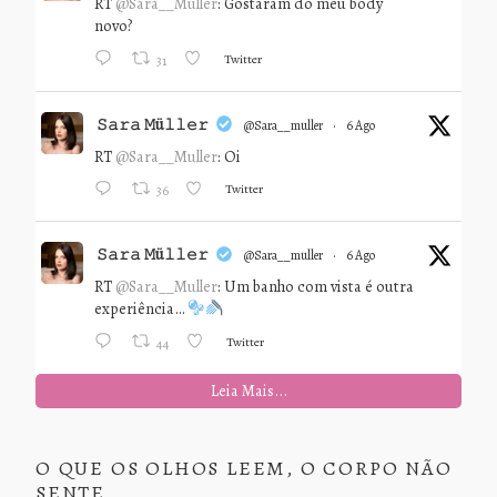
RT
@Sara__Muller
: Gostaram do meu body
novo?
Twitter
31
𝚂𝚊𝚛𝚊 𝙼ü𝚕𝚕𝚎𝚛
@sara__muller
·
6 Ago
RT
@Sara__Muller
: Oi
Twitter
36
𝚂𝚊𝚛𝚊 𝙼ü𝚕𝚕𝚎𝚛
@sara__muller
·
6 Ago
RT
@Sara__Muller
: Um banho com vista é outra
experiência…
Twitter
44
Leia Mais...
O QUE OS OLHOS LEEM, O CORPO NÃO
SENTE