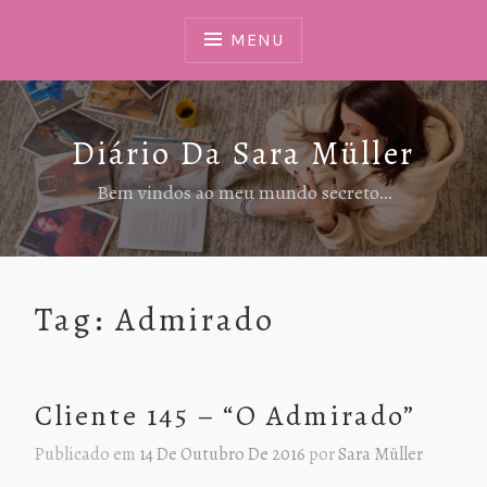
Ir
Para
MENU
Conteúdo
Diário Da Sara Müller
Bem vindos ao meu mundo secreto…
Tag:
Admirado
Cliente 145 – “O Admirado”
Publicado em
14 De Outubro De 2016
por
Sara Müller