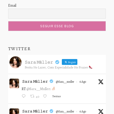
Email
TWITTER
𝚂𝚊𝚛𝚊 𝙼ü𝚕𝚕𝚎𝚛
Seguir
Perita No Lazer, Com Especialidade No Prazer
𝚂𝚊𝚛𝚊 𝙼ü𝚕𝚕𝚎𝚛
@sara__muller
·
6 Ago
RT
@Sara__Muller
:
Twitter
40
𝚂𝚊𝚛𝚊 𝙼ü𝚕𝚕𝚎𝚛
@sara__muller
·
6 Ago