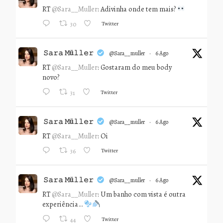
RT
@Sara__Muller
: Adivinha onde tem mais?
Twitter
30
𝚂𝚊𝚛𝚊 𝙼ü𝚕𝚕𝚎𝚛
@sara__muller
·
6 Ago
RT
@Sara__Muller
: Gostaram do meu body
novo?
Twitter
31
𝚂𝚊𝚛𝚊 𝙼ü𝚕𝚕𝚎𝚛
@sara__muller
·
6 Ago
RT
@Sara__Muller
: Oi
Twitter
36
𝚂𝚊𝚛𝚊 𝙼ü𝚕𝚕𝚎𝚛
@sara__muller
·
6 Ago
RT
@Sara__Muller
: Um banho com vista é outra
experiência…
Twitter
44