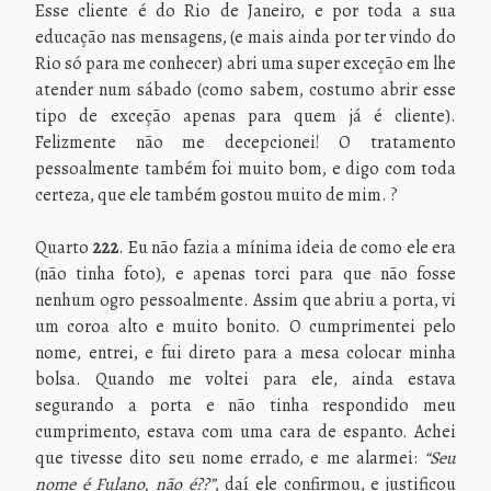
Esse cliente é do Rio de Janeiro, e por toda a sua
educação nas mensagens, (e mais ainda por ter vindo do
Rio só para me conhecer) abri uma super exceção em lhe
atender num sábado (como sabem, costumo abrir esse
tipo de exceção apenas para quem já é cliente).
Felizmente não me decepcionei! O tratamento
pessoalmente também foi muito bom, e digo com toda
certeza, que ele também gostou muito de mim. ?
Quarto
222
. Eu não fazia a mínima ideia de como ele era
(não tinha foto), e apenas torci para que não fosse
nenhum ogro pessoalmente. Assim que abriu a porta, vi
um coroa alto e muito bonito. O cumprimentei pelo
nome, entrei, e fui direto para a mesa colocar minha
bolsa. Quando me voltei para ele, ainda estava
segurando a porta e não tinha respondido meu
cumprimento, estava com uma cara de espanto. Achei
que tivesse dito seu nome errado, e me alarmei:
“Seu
nome é Fulano, não é??”
, daí ele confirmou, e justificou