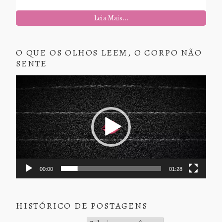
Leia Mais...
O QUE OS OLHOS LEEM, O CORPO NÃO
SENTE
Tocador
de
vídeo
00:00
01:28
HISTÓRICO DE POSTAGENS