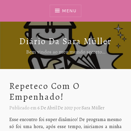
Ir
Para
MENU
Conteúdo
Diário Da Sara Müller
Bem vindos ao meu mundo secreto…
Repeteco Com O
Empenhado!
Publicado em
6 De Abril De 2017
por
Sara Müller
Esse encontro foi super dinâmico! De programa mesmo
só foi uma hora, após esse tempo, iniciamos a minha