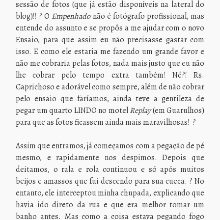
sessão de fotos (que já estão disponíveis na lateral do
blog)!! ? O
Empenhado
não é fotógrafo profissional, mas
entende do assunto e se propôs a me ajudar com o novo
Ensaio, para que assim eu não precisasse gastar com
isso. E como ele estaria me fazendo um grande favor e
não me cobraria pelas fotos, nada mais justo que eu não
lhe cobrar pelo tempo extra também! Né?! Rs.
Caprichoso e adorável como sempre, além de não cobrar
pelo ensaio que faríamos, ainda teve a gentileza de
pegar um quarto LINDO no motel
Replay
(em Guarulhos)
para que as fotos ficassem ainda mais maravilhosas! ?
Assim que entramos, já começamos com a pegação de pé
mesmo, e rapidamente nos despimos. Depois que
deitamos, o rala e rola continuou e só após muitos
beijos e amassos que fui descendo para sua cueca. ? No
entanto, ele interceptou minha chupada, explicando que
havia ido direto da rua e que era melhor tomar um
banho antes. Mas como a coisa estava pegando fogo