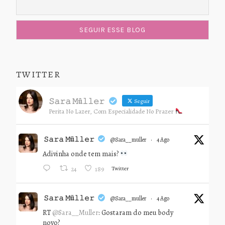
TWITTER
𝚂𝚊𝚛𝚊 𝙼ü𝚕𝚕𝚎𝚛
Seguir
Perita No Lazer, Com Especialidade No Prazer
𝚂𝚊𝚛𝚊 𝙼ü𝚕𝚕𝚎𝚛
@sara__muller
·
4 Ago
Adivinha onde tem mais?
Twitter
24
189
𝚂𝚊𝚛𝚊 𝙼ü𝚕𝚕𝚎𝚛
@sara__muller
·
4 Ago
RT
@Sara__Muller
: Gostaram do meu body
novo?