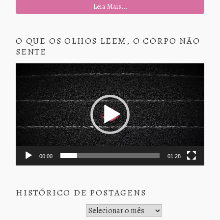
Leia Mais...
O QUE OS OLHOS LEEM, O CORPO NÃO
SENTE
Tocador
de
vídeo
00:00
01:28
HISTÓRICO DE POSTAGENS
Histórico de Postagens