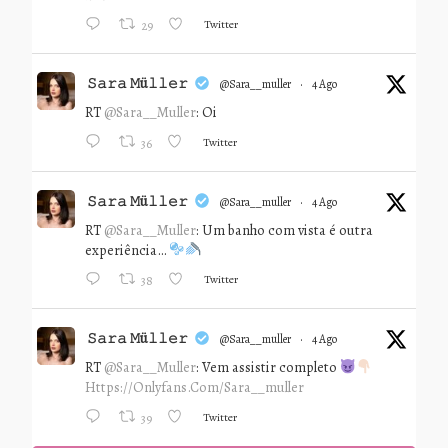
Twitter
29
𝚂𝚊𝚛𝚊 𝙼ü𝚕𝚕𝚎𝚛
@sara__muller
·
4 Ago
RT
@Sara__Muller
: Oi
Twitter
36
𝚂𝚊𝚛𝚊 𝙼ü𝚕𝚕𝚎𝚛
@sara__muller
·
4 Ago
RT
@Sara__Muller
: Um banho com vista é outra
experiência…
Twitter
38
𝚂𝚊𝚛𝚊 𝙼ü𝚕𝚕𝚎𝚛
@sara__muller
·
4 Ago
RT
@Sara__Muller
: Vem assistir completo
Https://onlyfans.com/sara__muller
Twitter
39