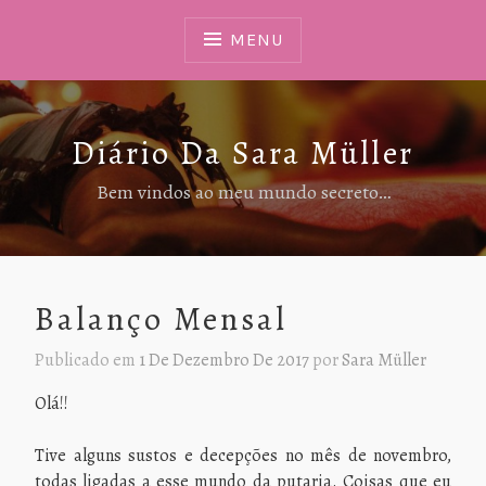
Ir
Para
MENU
Conteúdo
Diário Da Sara Müller
Bem vindos ao meu mundo secreto…
Balanço Mensal
Publicado em
1 De Dezembro De 2017
por
Sara Müller
Olá!!
Tive alguns sustos e decepções no mês de novembro,
todas ligadas a esse mundo da putaria. Coisas que eu