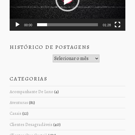
00:00
01:28
HISTÓRICO DE POSTAGENS
Histórico de Postagens
CATEGORIAS
Acompanhante De Luxo
(4)
Aventuras
(81)
Casais
(12)
Clientes Desagradáveis
(40)