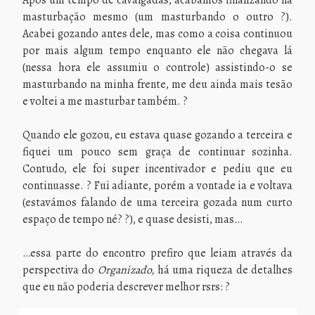
Após um tempo de cavalgadas, acabamos finalizando na
masturbação mesmo (um masturbando o outro ?).
Acabei gozando antes dele, mas como a coisa continuou
por mais algum tempo enquanto ele não chegava lá
(nessa hora ele assumiu o controle) assistindo-o se
masturbando na minha frente, me deu ainda mais tesão
e voltei a me masturbar também. ?
Quando ele gozou, eu estava quase gozando a terceira e
fiquei um pouco sem graça de continuar sozinha.
Contudo, ele foi super incentivador e pediu que eu
continuasse. ? Fui adiante, porém a vontade ia e voltava
(estavámos falando de uma terceira gozada num curto
espaço de tempo né? ?), e quase desisti, mas…
…essa parte do encontro prefiro que leiam através da
perspectiva do
Organizado,
há uma riqueza de detalhes
que eu não poderia descrever melhor rsrs: ?