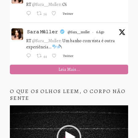
RT
@Sara__Muller
: Oi
Twitter
36
𝚂𝚊𝚛𝚊 𝙼ü𝚕𝚕𝚎𝚛
@sara__muller
·
6 Ago
RT
@Sara__Muller
: Um banho com vista é outra
experiência…
Twitter
44
Leia Mais...
O QUE OS OLHOS LEEM, O CORPO NÃO
SENTE
Tocador
de
vídeo