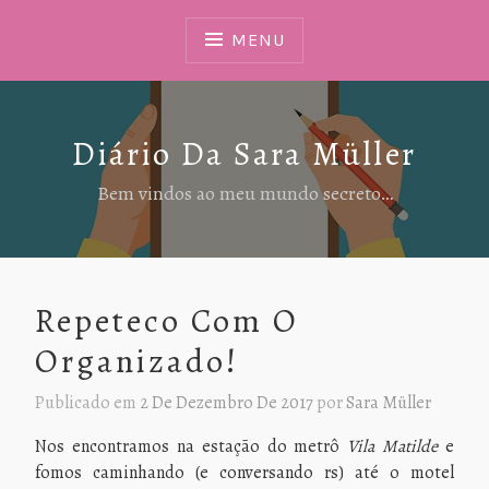
Ir
Para
MENU
Conteúdo
Diário Da Sara Müller
Bem vindos ao meu mundo secreto…
Repeteco Com O
Organizado!
Publicado em
2 De Dezembro De 2017
por
Sara Müller
Nos encontramos na estação do metrô
Vila Matilde
e
fomos caminhando (e conversando rs) até o motel