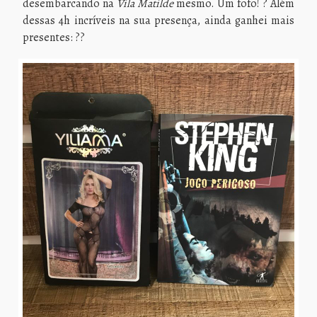
desembarcando na
Vila Matilde
mesmo. Um fofo! ? Além
dessas 4h incríveis na sua presença, ainda ganhei mais
presentes: ??