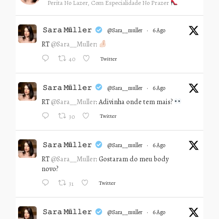
Perita No Lazer, Com Especialidade No Prazer
𝚂𝚊𝚛𝚊 𝙼ü𝚕𝚕𝚎𝚛
@sara__muller
·
6 Ago
RT
@Sara__Muller
:
Twitter
40
𝚂𝚊𝚛𝚊 𝙼ü𝚕𝚕𝚎𝚛
@sara__muller
·
6 Ago
RT
@Sara__Muller
: Adivinha onde tem mais?
Twitter
30
𝚂𝚊𝚛𝚊 𝙼ü𝚕𝚕𝚎𝚛
@sara__muller
·
6 Ago
RT
@Sara__Muller
: Gostaram do meu body
novo?
Twitter
31
𝚂𝚊𝚛𝚊 𝙼ü𝚕𝚕𝚎𝚛
@sara__muller
·
6 Ago