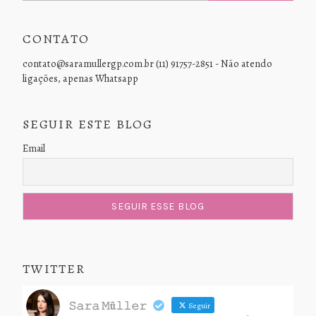
CONTATO
contato@saramullergp.com.br (11) 91757-2851 - Não atendo
ligações, apenas Whatsapp
SEGUIR ESTE BLOG
Email
TWITTER
𝚂𝚊𝚛𝚊 𝙼ü𝚕𝚕𝚎𝚛
Seguir