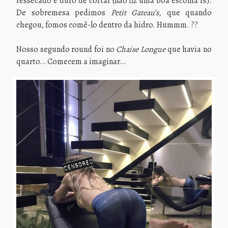
ressecado e duro de cortar (não fiz uma boa escolha rs).
De sobremesa pedimos
Petit Gateau’s,
que
quando
chegou, fomos comê-lo dentro da hidro. Hummm. ??
Nosso segundo round foi no
Chaise Longue
que havia no
quarto… Comecem a imaginar…