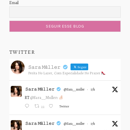
Email
TWITTER
𝚂𝚊𝚛𝚊 𝙼ü𝚕𝚕𝚎𝚛
Seguir
Perita No Lazer, Com Especialidade No Prazer
𝚂𝚊𝚛𝚊 𝙼ü𝚕𝚕𝚎𝚛
@sara__muller
·
17h
RT
@Sara__Muller
:
Twitter
22
𝚂𝚊𝚛𝚊 𝙼ü𝚕𝚕𝚎𝚛
@sara__muller
·
17h