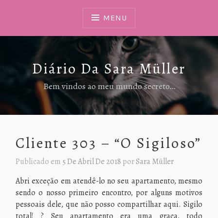
Ir
Para
MENU
Conteúdo
Diário Da Sara Müller
Bem vindos ao meu mundo secreto…
Cliente 303 – “O Sigiloso”
Publicado em
5 De Abril De 2018
por
Sara Müller
Abri exceção em atendê-lo no seu apartamento, mesmo
sendo o nosso primeiro encontro, por alguns motivos
pessoais dele, que não posso compartilhar aqui. Sigilo
total! ? Seu apartamento era uma graça, todo