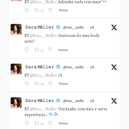
RT
@Sara__Muller
: Adivinha onde tem mais?
Twitter
27
𝚂𝚊𝚛𝚊 𝙼ü𝚕𝚕𝚎𝚛
@sara__muller
·
17h
RT
@Sara__Muller
: Gostaram do meu body
novo?
Twitter
31
𝚂𝚊𝚛𝚊 𝙼ü𝚕𝚕𝚎𝚛
@sara__muller
·
17h
RT
@Sara__Muller
: Oi
Twitter
36
𝚂𝚊𝚛𝚊 𝙼ü𝚕𝚕𝚎𝚛
@sara__muller
·
17h
RT
@Sara__Muller
: Um banho com vista é outra
experiência…
Twitter
41