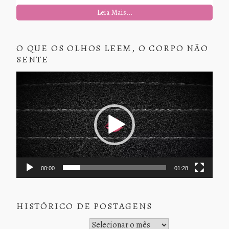
Leia Mais...
O QUE OS OLHOS LEEM, O CORPO NÃO
SENTE
Tocador
de
vídeo
00:00
01:28
HISTÓRICO DE POSTAGENS
Histórico de Postagens