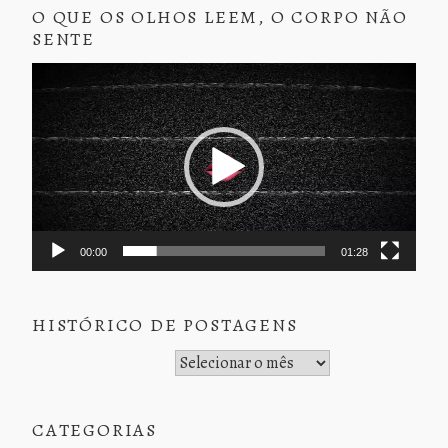
O QUE OS OLHOS LEEM, O CORPO NÃO
SENTE
Tocador
de
vídeo
00:00
01:28
HISTÓRICO DE POSTAGENS
Histórico de Postagens
CATEGORIAS