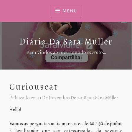
Ir
Para
MENU
Conteúdo
Diário Da Sara Müller
Bem vindos ao meu mundo secreto…
Curiouscat
Publicado em
11 De Novembro De 2018
por
Sara Müller
Hello!
Vamos as perguntas mais marcantes de
20
à
30
de
junho
!
? Lembrando que são categorizadas da seguinte