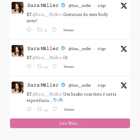
𝚂𝚊𝚛𝚊 𝙼ü𝚕𝚕𝚎𝚛
@sara__muller
·
6 Ago
RT
@Sara__Muller
: Gostaram do meu body
novo?
Twitter
31
𝚂𝚊𝚛𝚊 𝙼ü𝚕𝚕𝚎𝚛
@sara__muller
·
6 Ago
RT
@Sara__Muller
: Oi
Twitter
36
𝚂𝚊𝚛𝚊 𝙼ü𝚕𝚕𝚎𝚛
@sara__muller
·
6 Ago
RT
@Sara__Muller
: Um banho com vista é outra
experiência…
Twitter
44
Leia Mais...