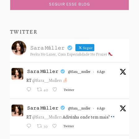
TWITTER
𝚂𝚊𝚛𝚊 𝙼ü𝚕𝚕𝚎𝚛
Seguir
Perita No Lazer, Com Especialidade No Prazer
𝚂𝚊𝚛𝚊 𝙼ü𝚕𝚕𝚎𝚛
@sara__muller
·
6 Ago
RT
@Sara__Muller
:
Twitter
40
𝚂𝚊𝚛𝚊 𝙼ü𝚕𝚕𝚎𝚛
@sara__muller
·
6 Ago
RT
@Sara__Muller
: Adivinha onde tem mais?
Twitter
30