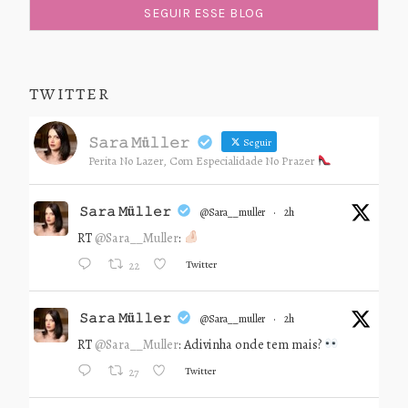
TWITTER
𝚂𝚊𝚛𝚊 𝙼ü𝚕𝚕𝚎𝚛
Seguir
Perita No Lazer, Com Especialidade No Prazer
𝚂𝚊𝚛𝚊 𝙼ü𝚕𝚕𝚎𝚛
@sara__muller
·
2h
RT
@Sara__Muller
:
Twitter
22
𝚂𝚊𝚛𝚊 𝙼ü𝚕𝚕𝚎𝚛
@sara__muller
·
2h
RT
@Sara__Muller
: Adivinha onde tem mais?
Twitter
27