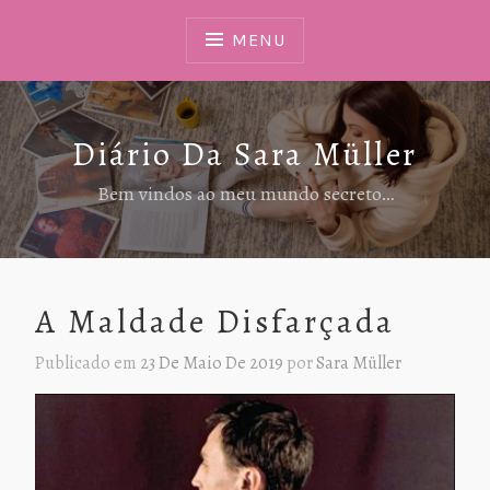
Ir
Para
MENU
Conteúdo
Diário Da Sara Müller
Bem vindos ao meu mundo secreto…
A Maldade Disfarçada
Publicado em
23 De Maio De 2019
por
Sara Müller