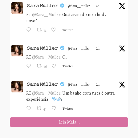
𝚂𝚊𝚛𝚊 𝙼ü𝚕𝚕𝚎𝚛
@sara__muller
·
2h
RT
@Sara__Muller
: Gostaram do meu body
novo?
Twitter
31
𝚂𝚊𝚛𝚊 𝙼ü𝚕𝚕𝚎𝚛
@sara__muller
·
2h
RT
@Sara__Muller
: Oi
Twitter
36
𝚂𝚊𝚛𝚊 𝙼ü𝚕𝚕𝚎𝚛
@sara__muller
·
2h
RT
@Sara__Muller
: Um banho com vista é outra
experiência…
Twitter
41
Leia Mais...