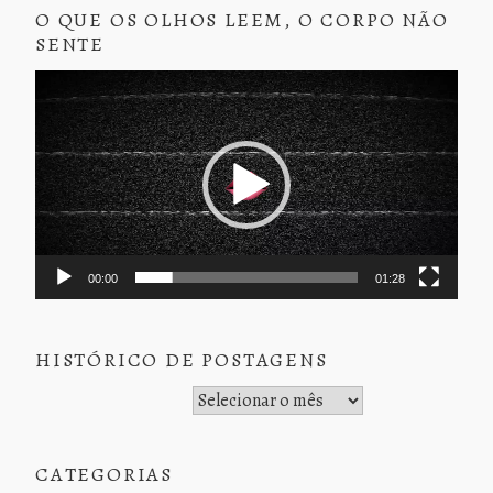
O QUE OS OLHOS LEEM, O CORPO NÃO
SENTE
Tocador
de
vídeo
00:00
01:28
HISTÓRICO DE POSTAGENS
Histórico de Postagens
CATEGORIAS