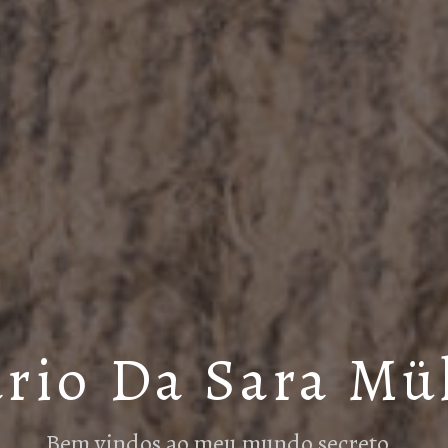
rio Da Sara Mü
Bem vindos ao meu mundo secreto…