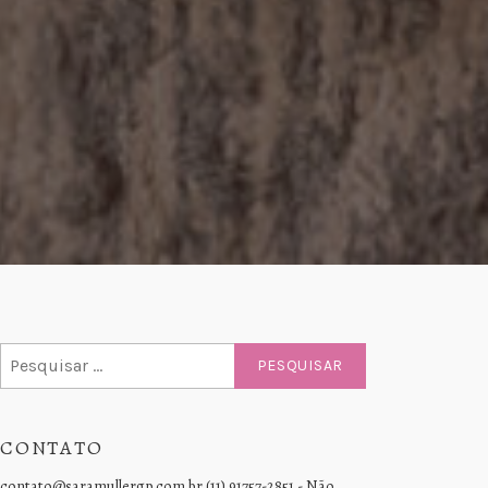
Pesquisar
por:
CONTATO
contato@saramullergp.com.br (11) 91757-2851 - Não