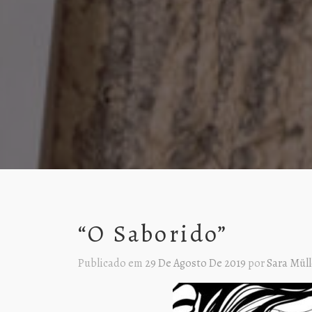
“O Saborido”
Publicado em
29 De Agosto De 2019
por
Sara Müll