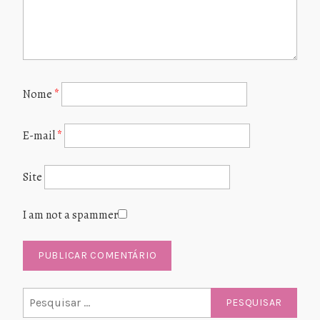
Nome
*
E-mail
*
Site
I am not a spammer
Pesquisar
por: