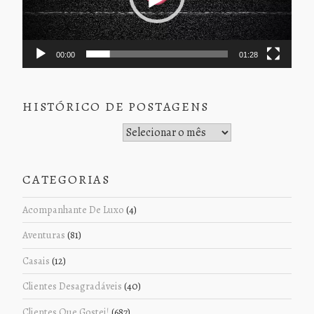
00:00
01:28
HISTÓRICO DE POSTAGENS
Histórico de Postagens
CATEGORIAS
Acompanhante De Luxo
(4)
Aventuras
(81)
Casais
(12)
Clientes Desagradáveis
(40)
Clientes Que Gostei!
(687)