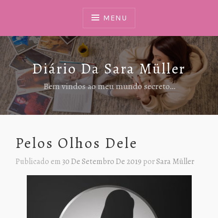
Ir
Para
MENU
Conteúdo
Diário Da Sara Müller
Bem vindos ao meu mundo secreto…
Pelos Olhos Dele
Publicado em
30 De Setembro De 2019
por
Sara Müller