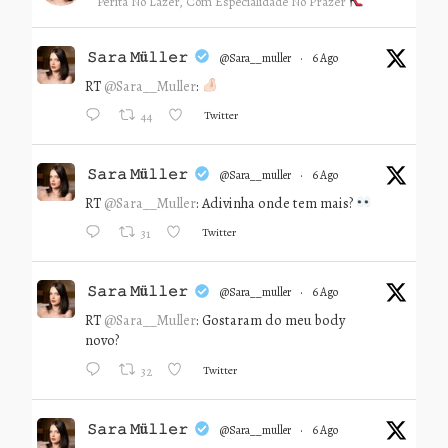
Perita No Lazer, Com Especialidade No Prazer
𝚂𝚊𝚛𝚊 𝙼ü𝚕𝚕𝚎𝚛
@sara__muller
·
6 Ago
RT
@Sara__Muller
:
Twitter
44
𝚂𝚊𝚛𝚊 𝙼ü𝚕𝚕𝚎𝚛
@sara__muller
·
6 Ago
RT
@Sara__Muller
: Adivinha onde tem mais?
Twitter
31
𝚂𝚊𝚛𝚊 𝙼ü𝚕𝚕𝚎𝚛
@sara__muller
·
6 Ago
RT
@Sara__Muller
: Gostaram do meu body
novo?
Twitter
32
𝚂𝚊𝚛𝚊 𝙼ü𝚕𝚕𝚎𝚛
@sara__muller
·
6 Ago