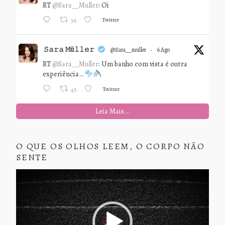
RT
@Sara__Muller
: Oi
Twitter
36
𝚂𝚊𝚛𝚊 𝙼ü𝚕𝚕𝚎𝚛
@sara__muller
·
6 Ago
RT
@Sara__Muller
: Um banho com vista é outra
experiência…
Twitter
45
Leia Mais...
O QUE OS OLHOS LEEM, O CORPO NÃO
SENTE
Tocador
de
vídeo