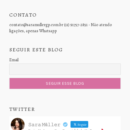
CONTATO
contato@saramullergp.com.br (11) 91757-2851 - Não atendo
ligações, apenas Whatsapp
SEGUIR ESTE BLOG
Email
TWITTER
𝚂𝚊𝚛𝚊 𝙼ü𝚕𝚕𝚎𝚛
Seguir