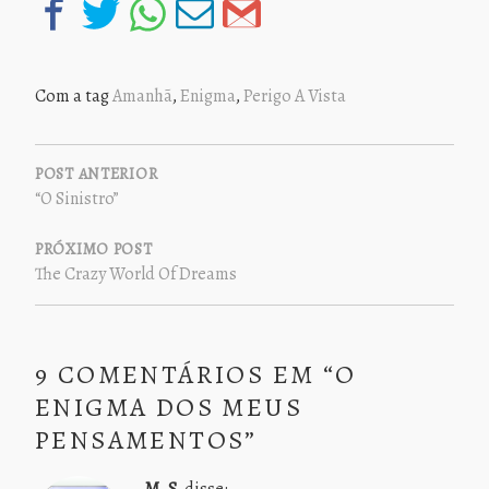
Com a tag
Amanhã
,
Enigma
,
Perigo A Vista
NAVEGAÇÃO
DE
POST ANTERIOR
“O Sinistro”
POST
PRÓXIMO POST
The Crazy World Of Dreams
9 COMENTÁRIOS EM “
O
ENIGMA DOS MEUS
PENSAMENTOS
”