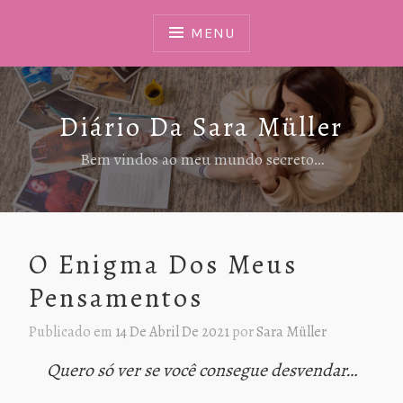
Ir
Para
MENU
Conteúdo
Diário Da Sara Müller
Bem vindos ao meu mundo secreto…
O Enigma Dos Meus
Pensamentos
Publicado em
14 De Abril De 2021
por
Sara Müller
Quero só ver se você consegue desvendar…