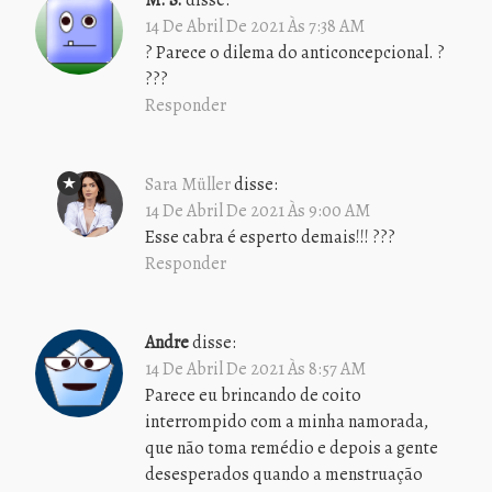
M. S.
disse:
14 De Abril De 2021 Às 7:38 AM
? Parece o dilema do anticoncepcional. ?
???
Responder
Sara Müller
disse:
14 De Abril De 2021 Às 9:00 AM
Esse cabra é esperto demais!!! ???
Responder
Andre
disse:
14 De Abril De 2021 Às 8:57 AM
Parece eu brincando de coito
interrompido com a minha namorada,
que não toma remédio e depois a gente
desesperados quando a menstruação