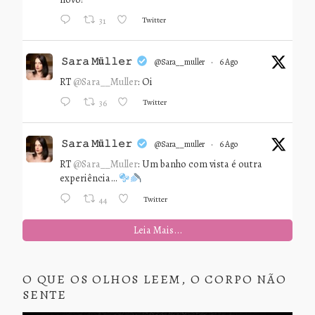
Twitter
31
𝚂𝚊𝚛𝚊 𝙼ü𝚕𝚕𝚎𝚛
@sara__muller
·
6 Ago
RT
@Sara__Muller
: Oi
Twitter
36
𝚂𝚊𝚛𝚊 𝙼ü𝚕𝚕𝚎𝚛
@sara__muller
·
6 Ago
RT
@Sara__Muller
: Um banho com vista é outra
experiência…
Twitter
44
Leia Mais...
O QUE OS OLHOS LEEM, O CORPO NÃO
SENTE