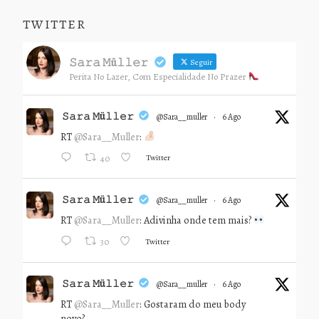
TWITTER
𝚂𝚊𝚛𝚊 𝙼ü𝚕𝚕𝚎𝚛
Seguir
Perita No Lazer, Com Especialidade No Prazer
𝚂𝚊𝚛𝚊 𝙼ü𝚕𝚕𝚎𝚛
@sara__muller
·
6 Ago
RT
@Sara__Muller
:
Twitter
40
𝚂𝚊𝚛𝚊 𝙼ü𝚕𝚕𝚎𝚛
@sara__muller
·
6 Ago
RT
@Sara__Muller
: Adivinha onde tem mais?
Twitter
30
𝚂𝚊𝚛𝚊 𝙼ü𝚕𝚕𝚎𝚛
@sara__muller
·
6 Ago
RT
@Sara__Muller
: Gostaram do meu body
novo?