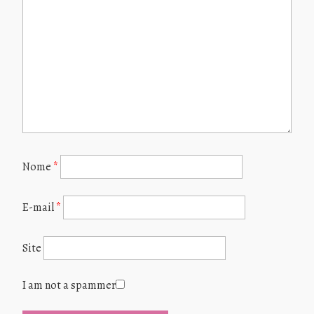
Nome
*
E-mail
*
Site
I am not a spammer