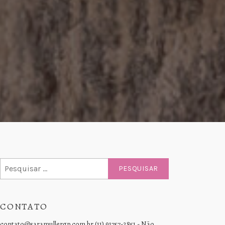
Pesquisar
por:
CONTATO
contato@saramullergp.com.br (11) 91757-2851 - Não