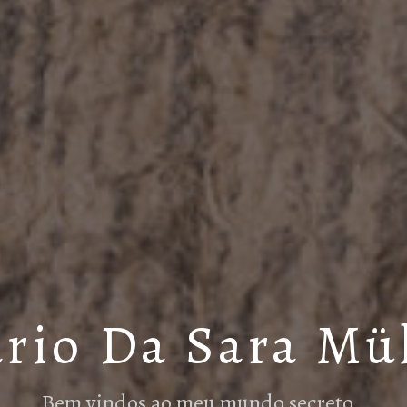
rio Da Sara Mü
Bem vindos ao meu mundo secreto…