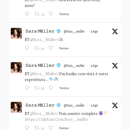
novo?
Twitter
29
𝚂𝚊𝚛𝚊 𝙼ü𝚕𝚕𝚎𝚛
@sara__muller
·
4 Ago
RT
@Sara__Muller
: Oi
Twitter
36
𝚂𝚊𝚛𝚊 𝙼ü𝚕𝚕𝚎𝚛
@sara__muller
·
4 Ago
RT
@Sara__Muller
: Um banho com vista é outra
experiência…
Twitter
38
𝚂𝚊𝚛𝚊 𝙼ü𝚕𝚕𝚎𝚛
@sara__muller
·
4 Ago
RT
@Sara__Muller
: Vem assistir completo
Https://onlyfans.com/sara__muller
Twitter
39