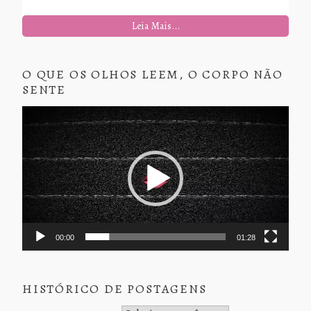
Leia Mais...
O QUE OS OLHOS LEEM, O CORPO NÃO
SENTE
Tocador
de
vídeo
00:00
01:28
HISTÓRICO DE POSTAGENS