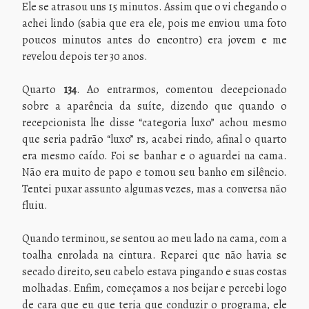
Ele se atrasou uns 15 minutos. Assim que o vi chegando o
achei lindo (sabia que era ele, pois me enviou uma foto
poucos minutos antes do encontro) era jovem e me
revelou depois ter 30 anos.
Quarto
134
. Ao entrarmos, comentou decepcionado
sobre a aparência da suíte, dizendo que quando o
recepcionista lhe disse “categoria luxo” achou mesmo
que seria padrão “luxo” rs, acabei rindo, afinal o quarto
era mesmo caído. Foi se banhar e o aguardei na cama.
Não era muito de papo e tomou seu banho em silêncio.
Tentei puxar assunto algumas vezes, mas a conversa não
fluiu.
Quando terminou, se sentou ao meu lado na cama, com a
toalha enrolada na cintura. Reparei que não havia se
secado direito, seu cabelo estava pingando e suas costas
molhadas. Enfim, começamos a nos beijar e percebi logo
de cara que eu que teria que conduzir o programa, ele