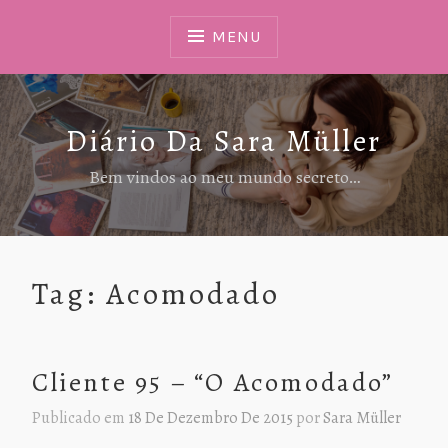
Ir
Para
MENU
Conteúdo
Diário Da Sara Müller
Bem vindos ao meu mundo secreto…
Tag:
Acomodado
Cliente 95 – “O Acomodado”
Publicado em
18 De Dezembro De 2015
por
Sara Müller