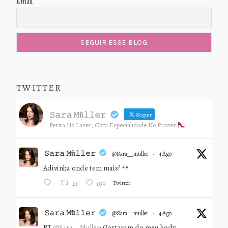
Email
TWITTER
𝚂𝚊𝚛𝚊 𝙼ü𝚕𝚕𝚎𝚛
Seguir
Perita No Lazer, Com Especialidade No Prazer
𝚂𝚊𝚛𝚊 𝙼ü𝚕𝚕𝚎𝚛
@sara__muller
·
4 Ago
Adivinha onde tem mais?
Twitter
24
189
𝚂𝚊𝚛𝚊 𝙼ü𝚕𝚕𝚎𝚛
@sara__muller
·
4 Ago
RT
@Sara__Muller
: Gostaram do meu body