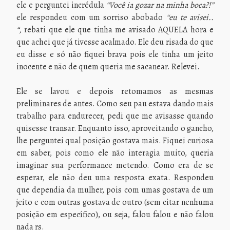
ele e perguntei incrédula
“Você ia gozar na minha boca?!”
ele respondeu com um sorriso abobado
“eu te avisei..
“,
rebati que ele que tinha me avisado AQUELA hora e
que achei que já tivesse acalmado. Ele deu risada do que
eu disse e só não fiquei brava pois ele tinha um jeito
inocente e não de quem queria me sacanear. Relevei.
Ele se lavou e depois retomamos as mesmas
preliminares de antes. Como seu pau estava dando mais
trabalho para endurecer, pedi que me avisasse quando
quisesse transar. Enquanto isso, aproveitando o gancho,
lhe perguntei qual posição gostava mais. Fiquei curiosa
em saber, pois como ele não interagia muito, queria
imaginar sua performance metendo. Como era de se
esperar, ele não deu uma resposta exata. Respondeu
que dependia da mulher, pois com umas gostava de um
jeito e com outras gostava de outro (sem citar nenhuma
posição em específico), ou seja, falou falou e não falou
nada rs.