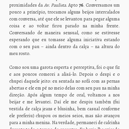
proximidades da
Av. Paulista
. Apto
76
. Conversamos um
pouco a princípio, trocamos alguns beijos intercalados
com conversa, até que ele se levantou para pegar alguma
coisa e ao voltar ficou parado na minha frente.
Conversando de maneira sensual, como se estivesse
esperando que eu tomasse alguma iniciativa estando
com o seu pau – ainda dentro da calça – na altura do
meu rosto.
Como sou uma garota esperta e perceptiva, foi o que fiz
e aos poucos comecei a alisá-lo. Depois o despi e o
chupei daquele jeito: eu sentada no sofá com as pernas
abertas e ele em pé no meio delas com seu pau na minha
direção. Após algum tempo de oral, voltamos a nos
beijar e me levantei. Daí ele me despiu também (fui
vestida de calça jeans e blusinha, bem casual conforme
ele preferiu) chupou os meios seios, mas não avançou
para a minha menina. Na verdade, permaneci de calcinha