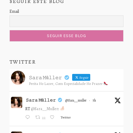
SEGUIR ESTE BLOG
Email
TWITTER
𝚂𝚊𝚛𝚊 𝙼ü𝚕𝚕𝚎𝚛
Seguir
Perita No Lazer, Com Especialidade No Prazer
𝚂𝚊𝚛𝚊 𝙼ü𝚕𝚕𝚎𝚛
@sara__muller
·
5h
RT
@Sara__Muller
:
Twitter
22