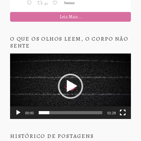
Twitter
41
Leia Mais...
O QUE OS OLHOS LEEM, O CORPO NÃO
SENTE
Tocador
de
vídeo
00:00
01:28
HISTÓRICO DE POSTAGENS