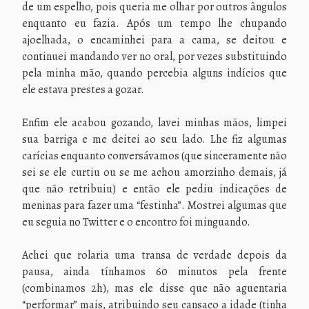
de um espelho, pois queria me olhar por outros ângulos
enquanto eu fazia. Após um tempo lhe chupando
ajoelhada, o encaminhei para a cama, se deitou e
continuei mandando ver no oral, por vezes substituindo
pela minha mão, quando percebia alguns indícios que
ele estava prestes a gozar.
Enfim ele acabou gozando, lavei minhas mãos, limpei
sua barriga e me deitei ao seu lado. Lhe fiz algumas
carícias enquanto conversávamos (que sinceramente não
sei se ele curtiu ou se me achou amorzinho demais, já
que não retribuiu) e então ele pediu indicações de
meninas para fazer uma “festinha”. Mostrei algumas que
eu seguia no Twitter e o encontro foi minguando.
Achei que rolaria uma transa de verdade depois da
pausa, ainda tínhamos 60 minutos pela frente
(combinamos 2h), mas ele disse que não aguentaria
“performar” mais, atribuindo seu cansaço a idade (tinha