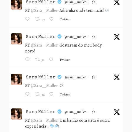
𝚂𝚊𝚛𝚊 𝙼ü𝚕𝚕𝚎𝚛
@sara__muller
·
5h
RT
@Sara__Muller
: Adivinha onde tem mais?
Twitter
27
𝚂𝚊𝚛𝚊 𝙼ü𝚕𝚕𝚎𝚛
@sara__muller
·
5h
RT
@Sara__Muller
: Gostaram do meu body
novo?
Twitter
31
𝚂𝚊𝚛𝚊 𝙼ü𝚕𝚕𝚎𝚛
@sara__muller
·
5h
RT
@Sara__Muller
: Oi
Twitter
36
𝚂𝚊𝚛𝚊 𝙼ü𝚕𝚕𝚎𝚛
@sara__muller
·
5h
RT
@Sara__Muller
: Um banho com vista é outra
experiência…