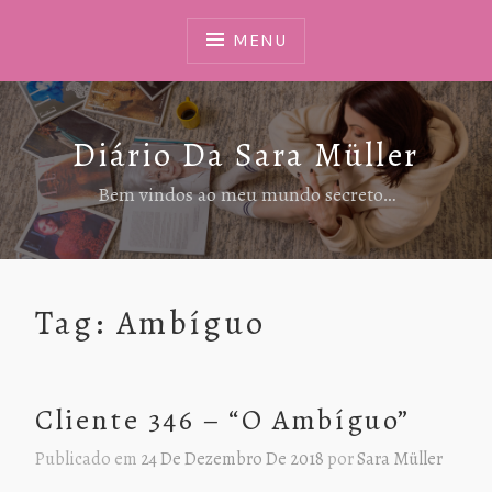
Ir
Para
MENU
Conteúdo
Diário Da Sara Müller
Bem vindos ao meu mundo secreto…
Tag:
Ambíguo
Cliente 346 – “O Ambíguo”
Publicado em
24 De Dezembro De 2018
por
Sara Müller