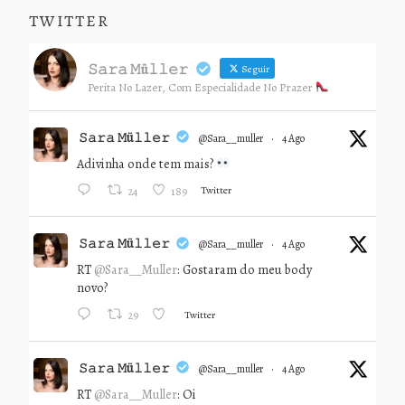
TWITTER
𝚂𝚊𝚛𝚊 𝙼ü𝚕𝚕𝚎𝚛
Seguir
Perita No Lazer, Com Especialidade No Prazer
𝚂𝚊𝚛𝚊 𝙼ü𝚕𝚕𝚎𝚛
@sara__muller
·
4 Ago
Adivinha onde tem mais?
Twitter
24
189
𝚂𝚊𝚛𝚊 𝙼ü𝚕𝚕𝚎𝚛
@sara__muller
·
4 Ago
RT
@Sara__Muller
: Gostaram do meu body
novo?
Twitter
29
𝚂𝚊𝚛𝚊 𝙼ü𝚕𝚕𝚎𝚛
@sara__muller
·
4 Ago
RT
@Sara__Muller
: Oi