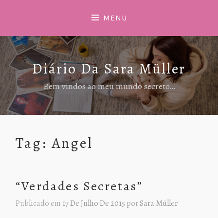
Ir
Para
MENU
Conteúdo
Diário Da Sara Müller
Bem vindos ao meu mundo secreto…
Tag:
Angel
“Verdades Secretas”
Publicado em
17 De Julho De 2015
por
Sara Müller