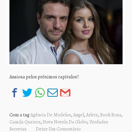
Ansiosa pelos próximos capítulos!!
Com a tag
Agência De Modelos
,
Angel
,
Arlete
,
Book Rosa
,
Camila Queiroz
,
Nova Novela Da Globo
,
Verdades
Secretas
Deixe Um Comentário