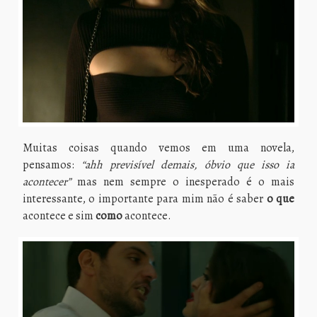
Muitas coisas quando vemos em uma novela,
pensamos:
“ahh previsível demais, óbvio que isso ia
acontecer”
mas nem sempre o inesperado é o mais
interessante, o importante para mim não é saber
o que
acontece e sim
como
acontece.