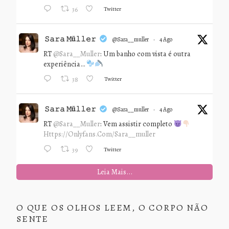
Twitter
36
𝚂𝚊𝚛𝚊 𝙼ü𝚕𝚕𝚎𝚛
@sara__muller
·
4 Ago
RT
@Sara__Muller
: Um banho com vista é outra
experiência…
Twitter
38
𝚂𝚊𝚛𝚊 𝙼ü𝚕𝚕𝚎𝚛
@sara__muller
·
4 Ago
RT
@Sara__Muller
: Vem assistir completo
Https://onlyfans.com/sara__muller
Twitter
39
Leia Mais...
O QUE OS OLHOS LEEM, O CORPO NÃO
SENTE