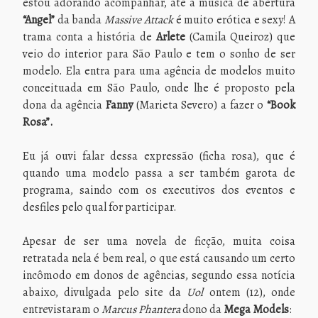
estou adorando acompanhar, até a música de abertura
“Angel”
da banda
Massive Attack
é muito erótica e sexy! A
trama conta a história de
Arlete
(Camila Queiroz) que
veio do interior para São Paulo e tem o sonho de ser
modelo. Ela entra para uma agência de modelos muito
conceituada em São Paulo, onde lhe é proposto pela
dona da agência
Fanny
(Marieta Severo) a fazer o
“Book
Rosa”.
Eu já ouvi falar dessa expressão (ficha rosa), que é
quando uma modelo passa a ser também garota de
programa, saindo com os executivos dos eventos e
desfiles pelo qual for participar.
Apesar de ser uma novela de ficção, muita coisa
retratada nela é bem real, o que está causando um certo
incômodo em donos de agências, segundo essa notícia
abaixo, divulgada pelo site da
Uol
ontem (12), onde
entrevistaram o
Marcus Phantera
dono da
Mega Models
: