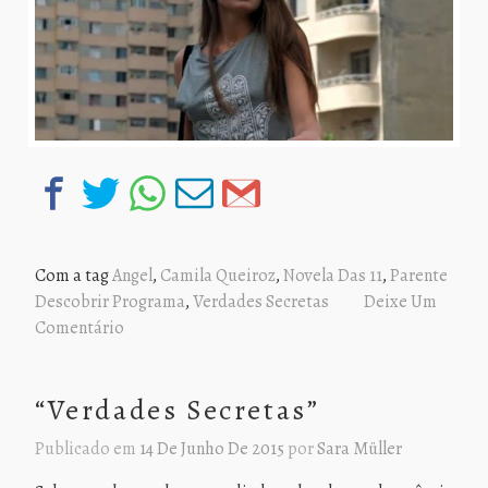
Com a tag
Angel
,
Camila Queiroz
,
Novela Das 11
,
Parente
Descobrir Programa
,
Verdades Secretas
Deixe Um
Comentário
“Verdades Secretas”
Publicado em
14 De Junho De 2015
por
Sara Müller