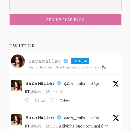
TWITTER
𝚂𝚊𝚛𝚊 𝙼ü𝚕𝚕𝚎𝚛
Seguir
Perita No Lazer, Com Especialidade No Prazer
𝚂𝚊𝚛𝚊 𝙼ü𝚕𝚕𝚎𝚛
@sara__muller
·
6 Ago
RT
@Sara__Muller
:
Twitter
40
𝚂𝚊𝚛𝚊 𝙼ü𝚕𝚕𝚎𝚛
@sara__muller
·
6 Ago
RT
@Sara__Muller
: Adivinha onde tem mais?