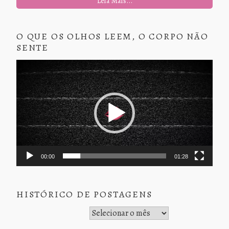
Leia Mais...
O QUE OS OLHOS LEEM, O CORPO NÃO
SENTE
Tocador
de
vídeo
00:00
01:28
HISTÓRICO DE POSTAGENS
Histórico de Postagens