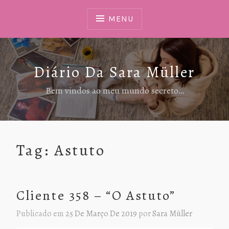
Ir
Para
MENU
Conteúdo
Diário Da Sara Müller
Bem vindos ao meu mundo secreto…
Tag:
Astuto
Cliente 358 – “O Astuto”
Publicado em
25 De Março De 2019
por
Sara Müller