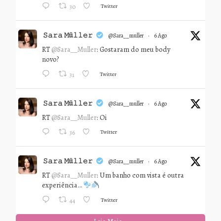
Twitter
30
𝚂𝚊𝚛𝚊 𝙼ü𝚕𝚕𝚎𝚛
@sara__muller
·
6 Ago
RT
@Sara__Muller
: Gostaram do meu body
novo?
Twitter
31
𝚂𝚊𝚛𝚊 𝙼ü𝚕𝚕𝚎𝚛
@sara__muller
·
6 Ago
RT
@Sara__Muller
: Oi
Twitter
36
𝚂𝚊𝚛𝚊 𝙼ü𝚕𝚕𝚎𝚛
@sara__muller
·
6 Ago
RT
@Sara__Muller
: Um banho com vista é outra
experiência…
Twitter
44