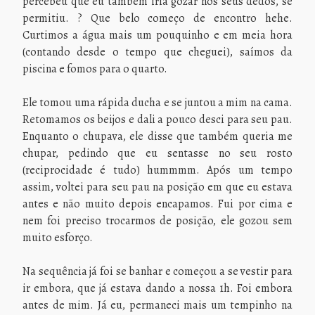
percebeu que eu também iria gozar nos seus dedos, se
permitiu. ? Que belo começo de encontro hehe.
Curtimos a água mais um pouquinho e em meia hora
(contando desde o tempo que cheguei), saímos da
piscina e fomos para o quarto.
Ele tomou uma rápida ducha e se juntou a mim na cama.
Retomamos os beijos e dali a pouco desci para seu pau.
Enquanto o chupava, ele disse que também queria me
chupar, pedindo que eu sentasse no seu rosto
(reciprocidade é tudo) hummmm. Após um tempo
assim, voltei para seu pau na posição em que eu estava
antes e não muito depois encapamos. Fui por cima e
nem foi preciso trocarmos de posição, ele gozou sem
muito esforço.
Na sequência já foi se banhar e começou a se vestir para
ir embora, que já estava dando a nossa 1h. Foi embora
antes de mim. Já eu, permaneci mais um tempinho na