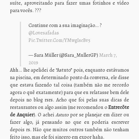
suíte, aproveitando para fazer umas fotinhos e vídeo
para vocês. ???
Continue com a sua imaginação… ?
@lovesafadas
Pic.twitter.com/YMwgIscBv5
— Sara Müller (@Sara_MullerGP)
March 7,
2019
Ahh… lhe apelidei de “Astuto” pois, enquanto estávamos
na piscina, em determinado ponto da conversa, ele disse
que estava fazendo tal coisa (também não me recordo
agora o quê exatamente) para que eu relatasse bem dele
depois no blog rsrs. Acho que foi pelas suas dicas de
restaurantes ou algo assim (me recomendou o
Entrecôte
de Anquier
). O achei
Astuto
por se planejar em dizer ou
fazer algo, já pensando no que eu poderia escrever
depois rs. Não que muitos outros também não tenham
feito isso, mas ele foi sincero em expor haha.