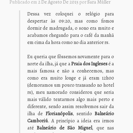
Publicado em
2 De Agosto De 2015
por
Sara Müller
Dessa vez coloquei o relógio para
despertar às 09:20, mas como fomos
dormir de madrugada, o sono era muito e
acabamos chegando para o café da manhã
em cima da hora como no dia anterior rs.
Eu queria que fôssemos novamente para o
norte da ilha, já que a
Praia dos Ingleses
é a
mais famosa e não a conhecemos, mas
como era muito longe e já eram 12h00
(demoramos um pouco transando no hotel
rs), meu namorado considerou que seria
mais válido tentarmos algo mais perto e
diferente, sendo assim resolvemos sair da
ilha de
Florianópolis
, sentido
Balneário
Camboriú
. A princípio a ideia era irmos
até
Balneário de São Miguel
, que nas