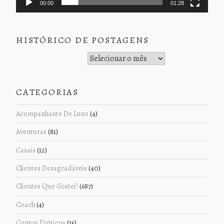
00:00
01:28
HISTÓRICO DE POSTAGENS
Histórico de Postagens
CATEGORIAS
Acompanhante De Luxo
(4)
Aventuras
(81)
Casais
(12)
Clientes Desagradáveis
(40)
Clientes Que Gostei!
(687)
Coach
(4)
Contos Eróticos
(15)