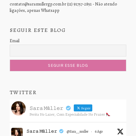
contato@saramullergp.com.br (11) 91757-2851 - Não atendo
ligações, apenas Whatsapp
SEGUIR ESTE BLOG
Email
TWITTER
𝚂𝚊𝚛𝚊 𝙼ü𝚕𝚕𝚎𝚛
Seguir
Perita No Lazer, Com Especialidade No Prazer
𝚂𝚊𝚛𝚊 𝙼ü𝚕𝚕𝚎𝚛
@sara__muller
·
6 Ago