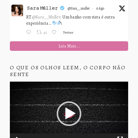
𝚂𝚊𝚛𝚊 𝙼ü𝚕𝚕𝚎𝚛
@sara__muller
·
6 Ago
RT
@Sara__Muller
: Um banho com vista é outra
experiência…
Twitter
45
Leia Mais...
O QUE OS OLHOS LEEM, O CORPO NÃO
SENTE
Tocador
de
vídeo