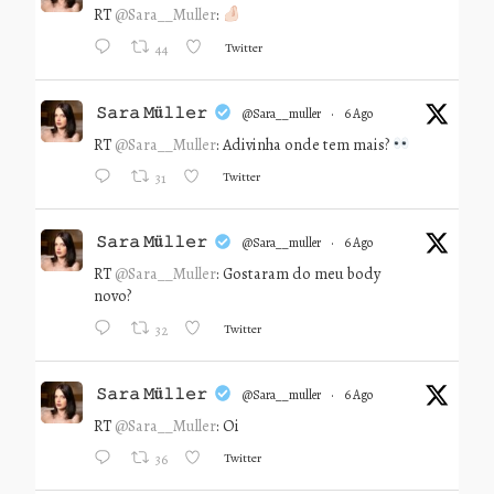
RT
@Sara__Muller
:
Twitter
44
𝚂𝚊𝚛𝚊 𝙼ü𝚕𝚕𝚎𝚛
@sara__muller
·
6 Ago
RT
@Sara__Muller
: Adivinha onde tem mais?
Twitter
31
𝚂𝚊𝚛𝚊 𝙼ü𝚕𝚕𝚎𝚛
@sara__muller
·
6 Ago
RT
@Sara__Muller
: Gostaram do meu body
novo?
Twitter
32
𝚂𝚊𝚛𝚊 𝙼ü𝚕𝚕𝚎𝚛
@sara__muller
·
6 Ago
RT
@Sara__Muller
: Oi
Twitter
36