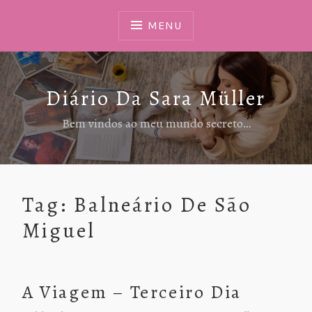
Ir
Para
MENU
Conteúdo
Diário Da Sara Müller
Bem vindos ao meu mundo secreto…
Tag:
Balneário De São
Miguel
A Viagem – Terceiro Dia