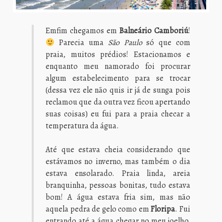
Emfim chegamos em
Balneário Camboriú
!
Parecia uma
São Paulo
só que com
praia, muitos prédios! Estacionamos e
enquanto meu namorado foi procurar
algum estabelecimento para se trocar
(dessa vez ele não quis ir já de sunga pois
reclamou que da outra vez ficou apertando
suas coisas) eu fui para a praia checar a
temperatura da água.
Até que estava cheia considerando que
estávamos no inverno, mas também o dia
estava ensolarado. Praia linda, areia
branquinha, pessoas bonitas, tudo estava
bom! A água estava fria sim, mas não
aquela pedra de gelo como em
Floripa
. Fui
entrando até a água chegar no meu joelho,