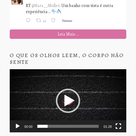
RT
@Sara__Muller
: Um banho com vista é outra
experiência…
Twitter
45
Leia Mais...
O QUE OS OLHOS LEEM, O CORPO NÃO
SENTE
Tocador
de
vídeo
00:00
01:28