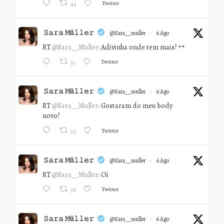
Twitter
44
𝚂𝚊𝚛𝚊 𝙼ü𝚕𝚕𝚎𝚛
@sara__muller
·
6 Ago
RT
@Sara__Muller
: Adivinha onde tem mais?
Twitter
31
𝚂𝚊𝚛𝚊 𝙼ü𝚕𝚕𝚎𝚛
@sara__muller
·
6 Ago
RT
@Sara__Muller
: Gostaram do meu body
novo?
Twitter
32
𝚂𝚊𝚛𝚊 𝙼ü𝚕𝚕𝚎𝚛
@sara__muller
·
6 Ago
RT
@Sara__Muller
: Oi
Twitter
36
𝚂𝚊𝚛𝚊 𝙼ü𝚕𝚕𝚎𝚛
@sara__muller
·
6 Ago