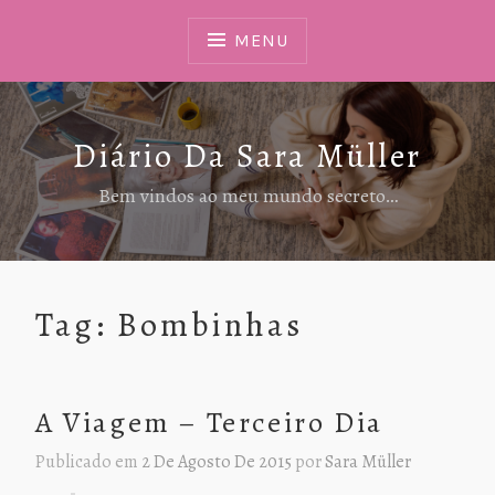
Ir
Para
MENU
Conteúdo
Diário Da Sara Müller
Bem vindos ao meu mundo secreto…
Tag:
Bombinhas
A Viagem – Terceiro Dia
Publicado em
2 De Agosto De 2015
por
Sara Müller