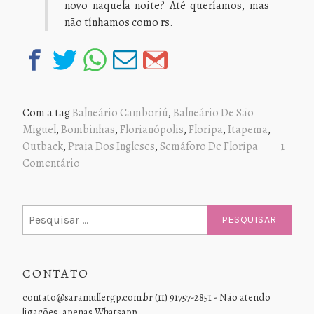
novo naquela noite? Até queríamos, mas
não tínhamos como rs.
Com a tag
Balneário Camboriú
,
Balneário De São
Miguel
,
Bombinhas
,
Florianópolis
,
Floripa
,
Itapema
,
Outback
,
Praia Dos Ingleses
,
Semáforo De Floripa
1
Comentário
Pesquisar
por:
CONTATO
contato@saramullergp.com.br (11) 91757-2851 - Não atendo
ligações, apenas Whatsapp