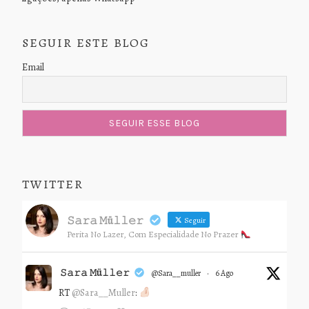
SEGUIR ESTE BLOG
Email
TWITTER
𝚂𝚊𝚛𝚊 𝙼ü𝚕𝚕𝚎𝚛
Seguir
Perita No Lazer, Com Especialidade No Prazer
𝚂𝚊𝚛𝚊 𝙼ü𝚕𝚕𝚎𝚛
@sara__muller
·
6 Ago
RT
@Sara__Muller
: