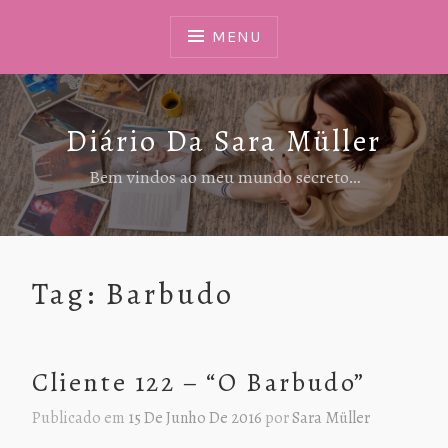
Ir
Para
MENU
Conteúdo
Diário Da Sara Müller
Bem vindos ao meu mundo secreto…
Tag:
Barbudo
Cliente 122 – “O Barbudo”
Publicado em
15 De Junho De 2016
por
Sara Müller