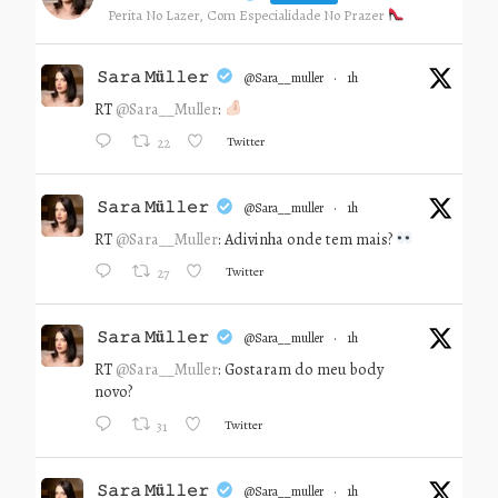
Perita No Lazer, Com Especialidade No Prazer
𝚂𝚊𝚛𝚊 𝙼ü𝚕𝚕𝚎𝚛
@sara__muller
·
1h
RT
@Sara__Muller
:
Twitter
22
𝚂𝚊𝚛𝚊 𝙼ü𝚕𝚕𝚎𝚛
@sara__muller
·
1h
RT
@Sara__Muller
: Adivinha onde tem mais?
Twitter
27
𝚂𝚊𝚛𝚊 𝙼ü𝚕𝚕𝚎𝚛
@sara__muller
·
1h
RT
@Sara__Muller
: Gostaram do meu body
novo?
Twitter
31
𝚂𝚊𝚛𝚊 𝙼ü𝚕𝚕𝚎𝚛
@sara__muller
·
1h