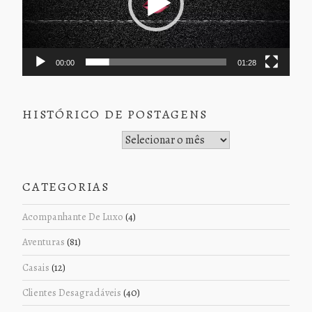
00:00
01:28
HISTÓRICO DE POSTAGENS
Histórico de Postagens
CATEGORIAS
Acompanhante De Luxo
(4)
Aventuras
(81)
Casais
(12)
Clientes Desagradáveis
(40)