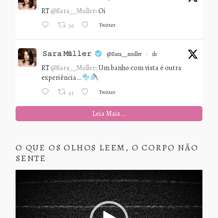
RT
@Sara__Muller
: Oi
Twitter
36
𝚂𝚊𝚛𝚊 𝙼ü𝚕𝚕𝚎𝚛
@sara__muller
·
1h
RT
@Sara__Muller
: Um banho com vista é outra
experiência…
Twitter
41
Leia Mais...
O QUE OS OLHOS LEEM, O CORPO NÃO
SENTE
Tocador
de
vídeo