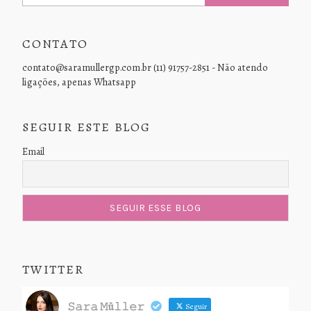
CONTATO
contato@saramullergp.com.br (11) 91757-2851 - Não atendo
ligações, apenas Whatsapp
SEGUIR ESTE BLOG
Email
TWITTER
𝚂𝚊𝚛𝚊 𝙼ü𝚕𝚕𝚎𝚛
Seguir