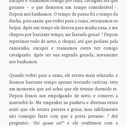
Encapei e transamos comigo por cima, cavalguei até que
gozasse – o que demorou um tempo considerável -.
Depois nos banhamos. O tempo de pausa foi o tempo da
ducha, pois assim que voltei para a cama, retomamos os
beijos. Após um tempo ele desceu para minha xana, e me
chupou por bastante tempo, me fazendo gozar! ? Depois
repetimos tudo de novo, o chupei, até que pedisse pela
camisinha, encapei e transamos outra vez comigo
cavalgando. Após ter sua segunda gozada, novamente
nos banhamos.
Quando voltei para a cama, ele estava mais relaxado, e
ficamos bastante tempo apenas trocando carícias, teve
um momento que até achei que ele tivesse dormido rs.
Depois fomos nos empolgando de novo, e comecei a
masturbá-lo. Me empenhei na punheta e diversas vezes
senti que ele estava prestes a gozar, mas infelizmente
não consegui fazer com que a porra jorrasse. ? Até
perguntei:
“Foi quase né?”
e ele confirmou com a