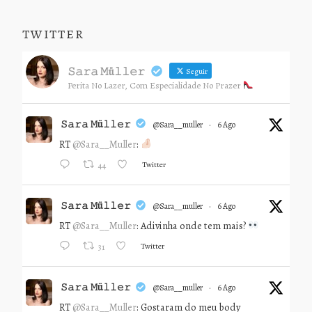
TWITTER
𝚂𝚊𝚛𝚊 𝙼ü𝚕𝚕𝚎𝚛
Seguir
Perita No Lazer, Com Especialidade No Prazer
𝚂𝚊𝚛𝚊 𝙼ü𝚕𝚕𝚎𝚛
@sara__muller
·
6 Ago
RT
@Sara__Muller
:
Twitter
44
𝚂𝚊𝚛𝚊 𝙼ü𝚕𝚕𝚎𝚛
@sara__muller
·
6 Ago
RT
@Sara__Muller
: Adivinha onde tem mais?
Twitter
31
𝚂𝚊𝚛𝚊 𝙼ü𝚕𝚕𝚎𝚛
@sara__muller
·
6 Ago
RT
@Sara__Muller
: Gostaram do meu body