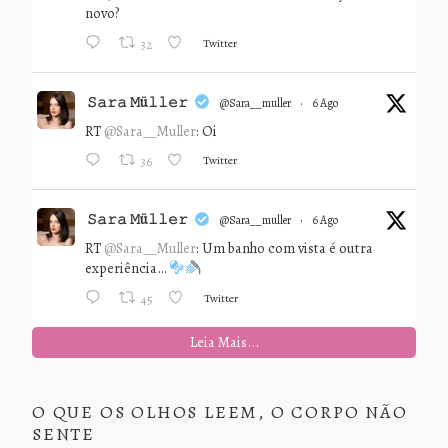
novo?
Twitter
32
𝚂𝚊𝚛𝚊 𝙼ü𝚕𝚕𝚎𝚛
@sara__muller
·
6 Ago
RT
@Sara__Muller
: Oi
Twitter
36
𝚂𝚊𝚛𝚊 𝙼ü𝚕𝚕𝚎𝚛
@sara__muller
·
6 Ago
RT
@Sara__Muller
: Um banho com vista é outra
experiência…
Twitter
45
Leia Mais...
O QUE OS OLHOS LEEM, O CORPO NÃO
SENTE