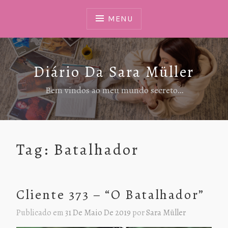
Ir
Para
MENU
Conteúdo
Diário Da Sara Müller
Bem vindos ao meu mundo secreto…
Tag:
Batalhador
Cliente 373 – “O Batalhador”
Publicado em
31 De Maio De 2019
por
Sara Müller