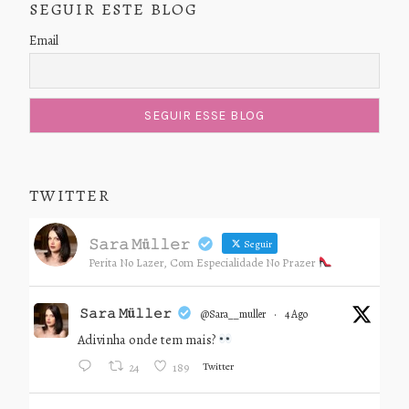
SEGUIR ESTE BLOG
Email
TWITTER
𝚂𝚊𝚛𝚊 𝙼ü𝚕𝚕𝚎𝚛
Seguir
Perita No Lazer, Com Especialidade No Prazer
𝚂𝚊𝚛𝚊 𝙼ü𝚕𝚕𝚎𝚛
@sara__muller
·
4 Ago
Adivinha onde tem mais?
Twitter
24
189