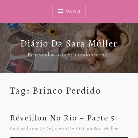
Ir
Para
MENU
Conteúdo
Diário Da Sara Müller
Bem vindos ao meu mundo secreto…
Tag:
Brinco Perdido
Réveillon No Rio – Parte 5
Publicado em
22 De Janeiro De 2021
por
Sara Müller