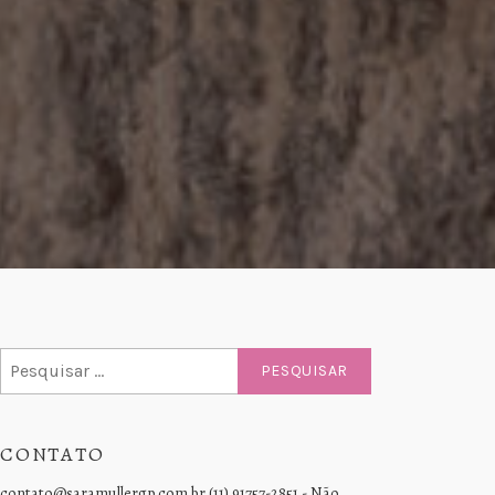
Pesquisar
por:
CONTATO
contato@saramullergp.com.br (11) 91757-2851 - Não