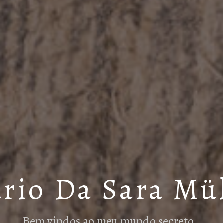
rio Da Sara Mü
Bem vindos ao meu mundo secreto…