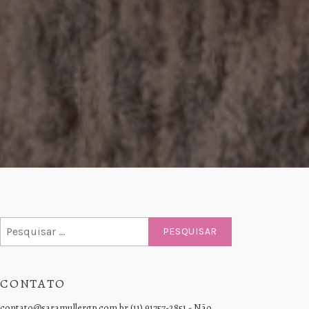
Pesquisar
por:
CONTATO
contato@saramullergp.com.br (11) 91757-2851 - Não