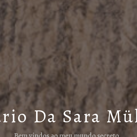
rio Da Sara Mü
Bem vindos ao meu mundo secreto…