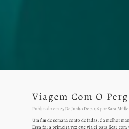
Viagem Com O Perg
Publicado em
25 De Junho De 2016
por
Sara Mülle
Um fim de semana conto de fadas, é a melhor mane
Essa foi a primeira vez que viajei para ficar co