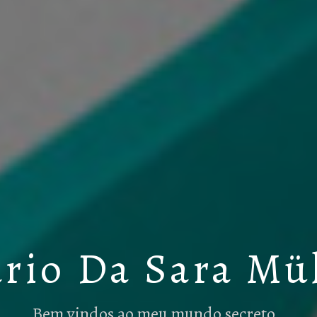
rio Da Sara Mü
Bem vindos ao meu mundo secreto…