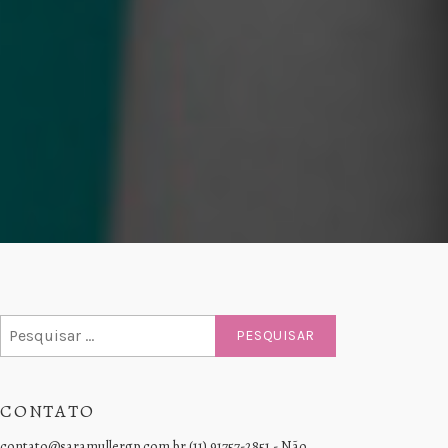
Pesquisar
por:
CONTATO
contato@saramullergp.com.br (11) 91757-2851 - Não