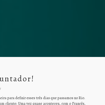
untador!
r
ira para definir esses três dias que passamos no Rio.
m um cliente; Uma vez quase aconteceu, com o Francês,