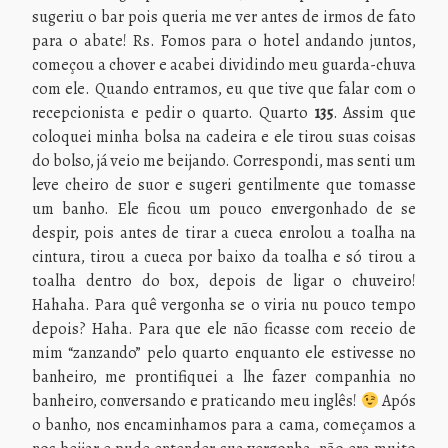
sugeriu o bar pois queria me ver antes de irmos de fato
para o abate! Rs. Fomos para o hotel andando juntos,
começou a chover e acabei dividindo meu guarda-chuva
com ele. Quando entramos, eu que tive que falar com o
recepcionista e pedir o quarto. Quarto
135
. Assim que
coloquei minha bolsa na cadeira e ele tirou suas coisas
do bolso, já veio me beijando. Correspondi, mas senti um
leve cheiro de suor e sugeri gentilmente que tomasse
um banho. Ele ficou um pouco envergonhado de se
despir, pois antes de tirar a cueca enrolou a toalha na
cintura, tirou a cueca por baixo da toalha e só tirou a
toalha dentro do box, depois de ligar o chuveiro!
Hahaha. Para quê vergonha se o viria nu pouco tempo
depois? Haha. Para que ele não ficasse com receio de
mim “zanzando” pelo quarto enquanto ele estivesse no
banheiro, me prontifiquei a lhe fazer companhia no
banheiro, conversando e praticando meu inglês!
Após
o banho, nos encaminhamos para a cama, começamos a