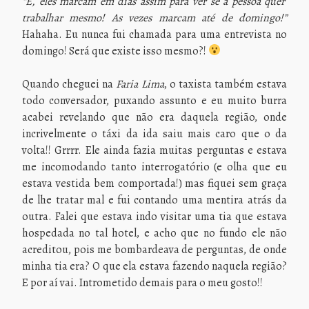
“É, eles marcam em dias assim para ver se a pessoa quer
trabalhar mesmo! As vezes marcam até de domingo!”
Hahaha. Eu nunca fui chamada para uma entrevista no
domingo! Será que existe isso mesmo?!
Quando cheguei na
Faria Lima
, o taxista também estava
todo conversador, puxando assunto e eu muito burra
acabei revelando que não era daquela região, onde
incrivelmente o táxi da ida saiu mais caro que o da
volta!! Grrrr. Ele ainda fazia muitas perguntas e estava
me incomodando tanto interrogatório (e olha que eu
estava vestida bem comportada!) mas fiquei sem graça
de lhe tratar mal e fui contando uma mentira atrás da
outra. Falei que estava indo visitar uma tia que estava
hospedada no tal hotel, e acho que no fundo ele não
acreditou, pois me bombardeava de perguntas, de onde
minha tia era? O que ela estava fazendo naquela região?
E por aí vai. Intrometido demais para o meu gosto!!