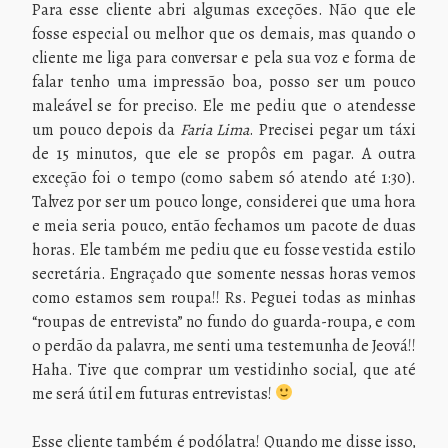
Para esse cliente abri algumas exceções. Não que ele
fosse especial ou melhor que os demais, mas quando o
cliente me liga para conversar e pela sua voz e forma de
falar tenho uma impressão boa, posso ser um pouco
maleável se for preciso. Ele me pediu que o atendesse
um pouco depois da
Faria Lima
. Precisei pegar um táxi
de 15 minutos, que ele se propôs em pagar. A outra
exceção foi o tempo (como sabem só atendo até 1:30).
Talvez por ser um pouco longe, considerei que uma hora
e meia seria pouco, então fechamos um pacote de duas
horas. Ele também me pediu que eu fosse vestida estilo
secretária. Engraçado que somente nessas horas vemos
como estamos sem roupa!! Rs. Peguei todas as minhas
“roupas de entrevista” no fundo do guarda-roupa, e com
o perdão da palavra, me senti uma testemunha de Jeová!!
Haha. Tive que comprar um vestidinho social, que até
me será útil em futuras entrevistas!
Esse cliente também é podólatra! Quando me disse isso,