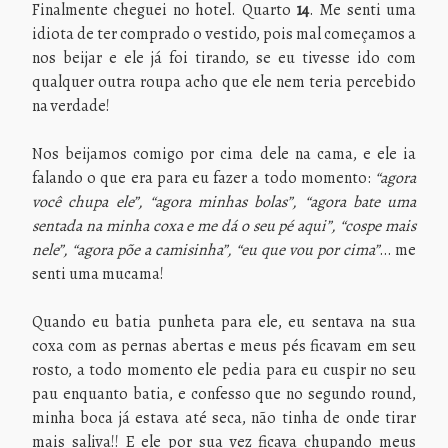
Finalmente cheguei no hotel. Quarto
14
. Me senti uma
idiota de ter comprado o vestido, pois mal começamos a
nos beijar e ele já foi tirando, se eu tivesse ido com
qualquer outra roupa acho que ele nem teria percebido
na verdade!
Nos beijamos comigo por cima dele na cama, e ele ia
falando o que era para eu fazer a todo momento:
“agora
você chupa ele”, “agora minhas bolas”, “agora bate uma
sentada na minha coxa e me dá o seu pé aqui”, “cospe mais
nele”, “agora põe a camisinha”, “eu que vou por cima”
… me
senti uma mucama!
Quando eu batia punheta para ele, eu sentava na sua
coxa com as pernas abertas e meus pés ficavam em seu
rosto, a todo momento ele pedia para eu cuspir no seu
pau enquanto batia, e confesso que no segundo round,
minha boca já estava até seca, não tinha de onde tirar
mais saliva!! E ele por sua vez ficava chupando meus