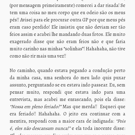
(por mensagem primeiramente) comecei a dar risada! Se
tem uma coisa no meu corpo que eu odeio são os meus
pés!! Avisei para ele procurar outra GP por que meus pés
eram caso perdido! Ele insistiu que não deviam ser tão
feios assim e acabei lhe mandando duas fotos. Ele muito
exagerado disse que não eram feios não e que faria
muito carinho nas minhas “solinhas”! Hahahaha, não tive
como não rir mais uma vez!!
No caminho, quando estava pegando a condução perto
da minha casa, uma senhora do meu lado quis puxar
assunto, perguntando se eu estava indo passear. Eu, sem
pensar muito, respondi que estava indo para uma
entrevista, mas acabei me enrascando, pois ela disse:
“Nossa em pleno feriado?”
Mas que merda!! Esqueci que
era feriado!! Hahahaha. O jeito era continuar com a
mentira, respondi com a maior cara de indignada:
“Pois
é, eles não descansam nunca!”
e ela toda inocente disse: