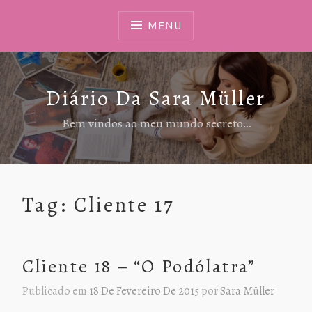
Ir
Para
MENU
Conteúdo
Diário Da Sara Müller
Bem vindos ao meu mundo secreto…
Tag:
Cliente 17
Cliente 18 – “O Podólatra”
Publicado em
18 De Fevereiro De 2015
por
Sara Müller