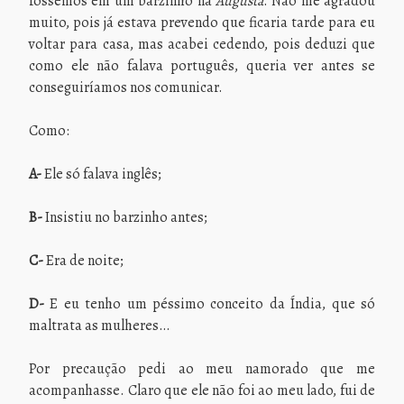
fôssemos em um barzinho na
Augusta
. Não me agradou
muito, pois já estava prevendo que ficaria tarde para eu
voltar para casa, mas acabei cedendo, pois deduzi que
como ele não falava português, queria ver antes se
conseguiríamos nos comunicar.
Como:
A-
Ele só falava inglês;
B-
Insistiu no barzinho antes;
C-
Era de noite;
D-
E eu tenho um péssimo conceito da Índia, que só
maltrata as mulheres…
Por precaução pedi ao meu namorado que me
acompanhasse. Claro que ele não foi ao meu lado, fui de