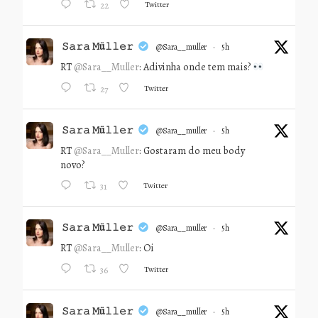
Twitter
22
𝚂𝚊𝚛𝚊 𝙼ü𝚕𝚕𝚎𝚛
@sara__muller
·
5h
RT
@Sara__Muller
: Adivinha onde tem mais?
Twitter
27
𝚂𝚊𝚛𝚊 𝙼ü𝚕𝚕𝚎𝚛
@sara__muller
·
5h
RT
@Sara__Muller
: Gostaram do meu body
novo?
Twitter
31
𝚂𝚊𝚛𝚊 𝙼ü𝚕𝚕𝚎𝚛
@sara__muller
·
5h
RT
@Sara__Muller
: Oi
Twitter
36
𝚂𝚊𝚛𝚊 𝙼ü𝚕𝚕𝚎𝚛
@sara__muller
·
5h