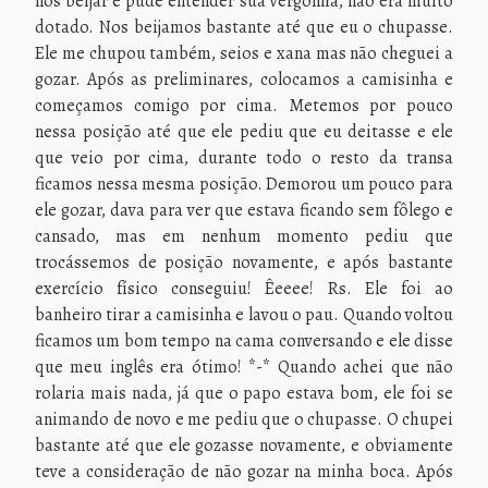
nos beijar e pude entender sua vergonha, não era muito
dotado. Nos beijamos bastante até que eu o chupasse.
Ele me chupou também, seios e xana mas não cheguei a
gozar. Após as preliminares, colocamos a camisinha e
começamos comigo por cima. Metemos por pouco
nessa posição até que ele pediu que eu deitasse e ele
que veio por cima, durante todo o resto da transa
ficamos nessa mesma posição. Demorou um pouco para
ele gozar, dava para ver que estava ficando sem fôlego e
cansado, mas em nenhum momento pediu que
trocássemos de posição novamente, e após bastante
exercício físico conseguiu! Êeeee! Rs. Ele foi ao
banheiro tirar a camisinha e lavou o pau. Quando voltou
ficamos um bom tempo na cama conversando e ele disse
que meu inglês era ótimo! *-* Quando achei que não
rolaria mais nada, já que o papo estava bom, ele foi se
animando de novo e me pediu que o chupasse. O chupei
bastante até que ele gozasse novamente, e obviamente
teve a consideração de não gozar na minha boca. Após