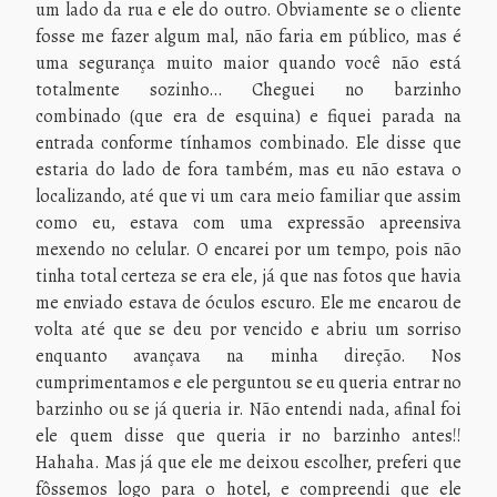
um lado da rua e ele do outro. Obviamente se o cliente
fosse me fazer algum mal, não faria em público, mas é
uma segurança muito maior quando você não está
totalmente sozinho… Cheguei no barzinho
combinado (que era de esquina) e fiquei parada na
entrada conforme tínhamos combinado. Ele disse que
estaria do lado de fora também, mas eu não estava o
localizando, até que vi um cara meio familiar que assim
como eu, estava com uma expressão apreensiva
mexendo no celular. O encarei por um tempo, pois não
tinha total certeza se era ele, já que nas fotos que havia
me enviado estava de óculos escuro. Ele me encarou de
volta até que se deu por vencido e abriu um sorriso
enquanto avançava na minha direção. Nos
cumprimentamos e ele perguntou se eu queria entrar no
barzinho ou se já queria ir. Não entendi nada, afinal foi
ele quem disse que queria ir no barzinho antes!!
Hahaha. Mas já que ele me deixou escolher, preferi que
fôssemos logo para o hotel, e compreendi que ele