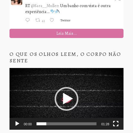
RT
@Sara__Muller
: Um banho com vista é outra
experiência…
Twitter
41
Leia Mais...
O QUE OS OLHOS LEEM, O CORPO NÃO
SENTE
Tocador
de
vídeo
00:00
01:28