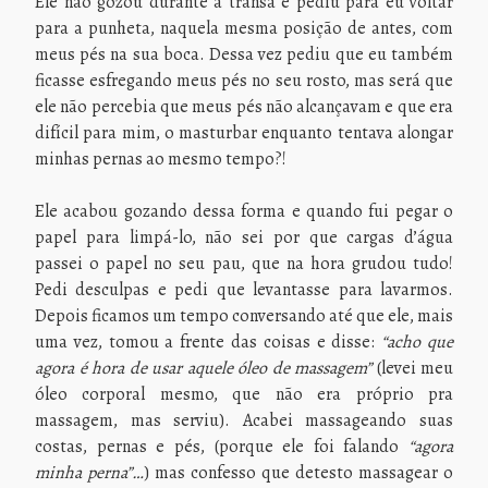
Ele não gozou durante a transa e pediu para eu voltar
para a punheta, naquela mesma posição de antes, com
meus pés na sua boca. Dessa vez pediu que eu também
ficasse esfregando meus pés no seu rosto, mas será que
ele não percebia que meus pés não alcançavam e que era
difícil para mim, o masturbar enquanto tentava alongar
minhas pernas ao mesmo tempo?!
Ele acabou gozando dessa forma e quando fui pegar o
papel para limpá-lo, não sei por que cargas d’água
passei o papel no seu pau, que na hora grudou tudo!
Pedi desculpas e pedi que levantasse para lavarmos.
Depois ficamos um tempo conversando até que ele, mais
uma vez, tomou a frente das coisas e disse:
“acho que
agora é hora de usar aquele óleo de massagem”
(levei meu
óleo corporal mesmo, que não era próprio pra
massagem, mas serviu). Acabei massageando suas
costas, pernas e pés, (porque ele foi falando
“agora
minha perna”…
) mas confesso que detesto massagear o