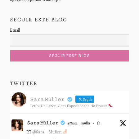
SEGUIR ESTE BLOG
Email
TWITTER
𝚂𝚊𝚛𝚊 𝙼ü𝚕𝚕𝚎𝚛
Seguir
Perita No Lazer, Com Especialidade No Prazer
𝚂𝚊𝚛𝚊 𝙼ü𝚕𝚕𝚎𝚛
@sara__muller
·
5h
RT
@Sara__Muller
: