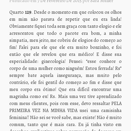
Publicado em
7 De Fevereiro De 2015
por
Sara Müller
Quarto
129
. Desde o momento em que colocou os olhos
em mim não parava de repetir que eu era linda!
Obviamente fiquei toda sem graça com tanto elogio e ele
acrescentou que todo o pacote era bom, a minha
simpatia, meu jeito, me cobriu de elogios do começo ao
fim! Falei para ele que ele era muito bonzinho, e foi
então que ele revelou que era médico! E disse sua
especialidade: ginecologia! Pensei: “esse conhece o
corpo de uma mulher como ninguém! Estou ferrada! Rs”
sempre bate aquela insegurança, mas muito pelo
contrário, ele foi gentil do começo ao fim e disse que
meu corpo era ótimo! Que era difícil encontrar uma
magrinha como eu! Rs. Mais uma vez tive aprendizado
com meus clientes, pois com esse, devo ressaltar PELA
PRIMEIRA VEZ NA MINHA VIDA usei uma camisinha
feminina!! Não sei se você sabe, mas existe! Não é muito
comum, tanto que é mais cara. Eu já tinha visto em