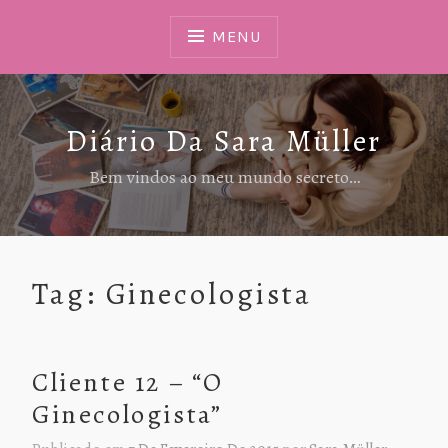
Ir
Para
MENU
Conteúdo
Diário Da Sara Müller
Bem vindos ao meu mundo secreto…
Tag:
Ginecologista
Cliente 12 – “O
Ginecologista”