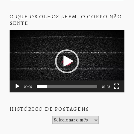
O QUE OS OLHOS LEEM, O CORPO NÃO
SENTE
Tocador
de
vídeo
00:00
01:28
HISTÓRICO DE POSTAGENS
Histórico de Postagens