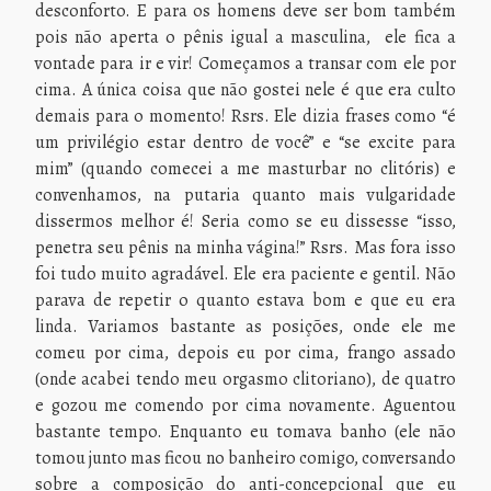
desconforto. E para os homens deve ser bom também
pois não aperta o pênis igual a masculina, ele fica a
vontade para ir e vir! Começamos a transar com ele por
cima. A única coisa que não gostei nele é que era culto
demais para o momento! Rsrs. Ele dizia frases como “é
um privilégio estar dentro de você” e “se excite para
mim” (quando comecei a me masturbar no clitóris) e
convenhamos, na putaria quanto mais vulgaridade
dissermos melhor é! Seria como se eu dissesse “isso,
penetra seu pênis na minha vágina!” Rsrs. Mas fora isso
foi tudo muito agradável. Ele era paciente e gentil. Não
parava de repetir o quanto estava bom e que eu era
linda. Variamos bastante as posições, onde ele me
comeu por cima, depois eu por cima, frango assado
(onde acabei tendo meu orgasmo clitoriano), de quatro
e gozou me comendo por cima novamente. Aguentou
bastante tempo. Enquanto eu tomava banho (ele não
tomou junto mas ficou no banheiro comigo, conversando
sobre a composição do anti-concepcional que eu