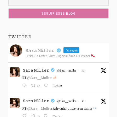
TWITTER
𝚂𝚊𝚛𝚊 𝙼ü𝚕𝚕𝚎𝚛
Seguir
Perita No Lazer, Com Especialidade No Prazer
𝚂𝚊𝚛𝚊 𝙼ü𝚕𝚕𝚎𝚛
@sara__muller
·
5h
RT
@Sara__Muller
:
Twitter
22
𝚂𝚊𝚛𝚊 𝙼ü𝚕𝚕𝚎𝚛
@sara__muller
·
5h
RT
@Sara__Muller
: Adivinha onde tem mais?
Twitter
27