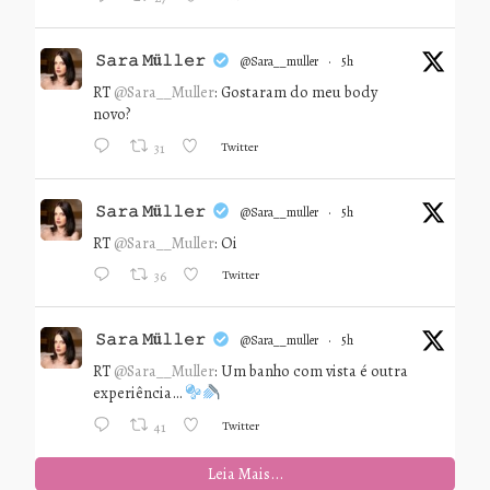
𝚂𝚊𝚛𝚊 𝙼ü𝚕𝚕𝚎𝚛
@sara__muller
·
5h
RT
@Sara__Muller
: Gostaram do meu body
novo?
Twitter
31
𝚂𝚊𝚛𝚊 𝙼ü𝚕𝚕𝚎𝚛
@sara__muller
·
5h
RT
@Sara__Muller
: Oi
Twitter
36
𝚂𝚊𝚛𝚊 𝙼ü𝚕𝚕𝚎𝚛
@sara__muller
·
5h
RT
@Sara__Muller
: Um banho com vista é outra
experiência…
Twitter
41
Leia Mais...