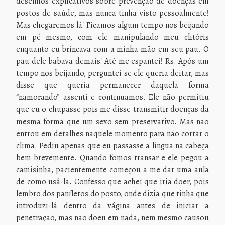
desenhos explicativos sobre prevenção de doenças em
postos de saúde, mas nunca tinha visto pessoalmente!
Mas chegaremos lá! Ficamos algum tempo nos beijando
em pé mesmo, com ele manipulando meu clitóris
enquanto eu brincava com a minha mão em seu pau. O
pau dele babava demais! Até me espantei! Rs. Após um
tempo nos beijando, perguntei se ele queria deitar, mas
disse que queria permanecer daquela forma
“namorando” assenti e continuamos. Ele não permitiu
que eu o chupasse pois me disse transmitir doenças da
mesma forma que um sexo sem preservativo. Mas não
entrou em detalhes naquele momento para não cortar o
clima. Pediu apenas que eu passasse a língua na cabeça
bem brevemente. Quando fomos transar e ele pegou a
camisinha, pacientemente começou a me dar uma aula
de como usá-la. Confesso que achei que iria doer, pois
lembro dos panfletos do posto, onde dizia que tinha que
introduzi-lá dentro da vágina antes de iniciar a
penetração, mas não doeu em nada, nem mesmo causou