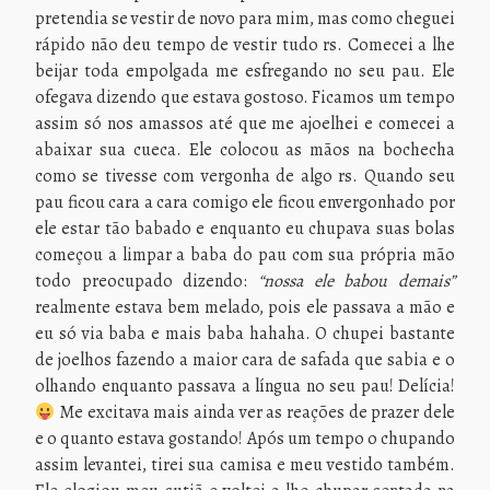
pretendia se vestir de novo para mim, mas como cheguei
rápido não deu tempo de vestir tudo rs. Comecei a lhe
beijar toda empolgada me esfregando no seu pau. Ele
ofegava dizendo que estava gostoso. Ficamos um tempo
assim só nos amassos até que me ajoelhei e comecei a
abaixar sua cueca. Ele colocou as mãos na bochecha
como se tivesse com vergonha de algo rs. Quando seu
pau ficou cara a cara comigo ele ficou envergonhado por
ele estar tão babado e enquanto eu chupava suas bolas
começou a limpar a baba do pau com sua própria mão
todo preocupado dizendo:
“nossa ele babou demais”
realmente estava bem melado, pois ele passava a mão e
eu só via baba e mais baba hahaha. O chupei bastante
de joelhos fazendo a maior cara de safada que sabia e o
olhando enquanto passava a língua no seu pau! Delícia!
Me excitava mais ainda ver as reações de prazer dele
e o quanto estava gostando! Após um tempo o chupando
assim levantei, tirei sua camisa e meu vestido também.