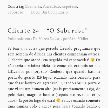
Com a tag
Cliente 24
,
Pau Babão
,
Repeteco
,
Saboroso
Deixe Um Comentário
Cliente 24 – “O Saboroso”
Publicado em
1 De Março De 2015
por
Sara Müller
Se tem uma coisa que percebi fazendo programa é que
sem sombra de dúvida uns clientes compensam outros.
O cliente que atendi em seguida foi espetacular!
Eu
não fazia a mínima ideia de como ele era pois só nos
falávamos por torpedo! Confesso que quando bati na
porta do quarto
128
fiquei rezando interiormente para
que fosse bonito ou agradável. Quando abriu a porta o
que vi foi um homem alto (mais precisamente 1.85), de
pele clara, magro e bonito (depois me revelou ter 39
anos). Já gostei logo de cara!
Estava usando somente
uma camisa pólo e cueca pois havia tomado banho e