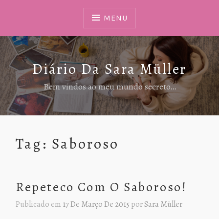
Ir
Para
MENU
Conteúdo
Diário Da Sara Müller
Bem vindos ao meu mundo secreto…
Tag:
Saboroso
Repeteco Com O Saboroso!
Publicado em
17 De Março De 2015
por
Sara Müller