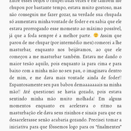
Entre esses beijos o chupei duas vezes e ele também me
chupou por bastante tempo, estava muito gostoso, mas
não conseguiu me fazer gozar, na verdade sua chupada
só aumentava minha vontade de foder e eu sabia que ele
estava prorrogando esse momento ao máximo possível,
já que a foda sempre é a melhor parte.
Assim que
parou de me chupar (por intermédio meu) comecei a lhe
masturbar, enquanto nos beijávamos, ao que ele
começou a me masturbar também. Estava me dando o
maior tesão aquilo, pois enquanto ia para cima e para
baixo com a minha mão no seu pau, o imaginava dentro
de mim, e me dava mais vontade ainda de foder!!
Espantosamente seu pau babou demaaaaaaais na minha
mão!! Até questionei se havia gozado, pois estava
sentindo minha mão muito molhada! Em alguns
momentos enquanto eu acelerava o ritmo na
masturbação ele dava seus risinhos e sinais para que eu
desacelerasse senão acabaria gozando. Precisei tomar a
iniciativa para que fôssemos logo para os “finalmentes”