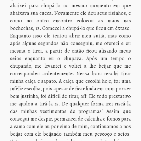
abaixei para chupá-lo no mesmo momento em que
abaixava sua cueca. Novamente ele deu seus risinhos, e
como no outro encontro colocou as mãos nas
bochechas, rs. Comecei a chupá-lo que ficou em êxtase.
Enquanto isso ele tentou abrir meu sutiã, mas como
após alguns segundos não conseguiu, me ofereci e eu
mesma o tirei, a partir de então ficou alisando meus
seios enquanto eu o chupava. Após um tempo o
chupando, me levantei e voltei a lhe beijar que me
correspondeu ardentemente. Nessa hora resolvi tirar
minha calça e sapato. A calça que escolhi hoje, foi uma
infeliz escolha, pois apesar de ficar linda em mim por ser
bem justinha, foi difícil de tirar, aff. Ele todo prestativo
me ajudou a tirá-la rs. De qualquer forma irei riscá-la
das minhas vestimentas de programas! Assim que
consegui me despir, permaneci de calcinha e fomos para
a cama com ele nu por cima de mim, continuamos a nos
beijar com ele beijando também meu pescoço e seios.