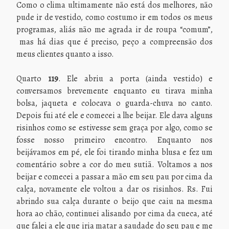
Como o clima ultimamente não está dos melhores, não
pude ir de vestido, como costumo ir em todos os meus
programas, aliás não me agrada ir de roupa “comum”,
mas há dias que é preciso, peço a compreensão dos
meus clientes quanto a isso.
Quarto
119
. Ele abriu a porta (ainda vestido) e
conversamos brevemente enquanto eu tirava minha
bolsa, jaqueta e colocava o guarda-chuva no canto.
Depois fui até ele e comecei a lhe beijar. Ele dava alguns
risinhos como se estivesse sem graça por algo, como se
fosse nosso primeiro encontro. Enquanto nos
beijávamos em pé, ele foi tirando minha blusa e fez um
comentário sobre a cor do meu sutiã. Voltamos a nos
beijar e comecei a passar a mão em seu pau por cima da
calça, novamente ele voltou a dar os risinhos. Rs. Fui
abrindo sua calça durante o beijo que caiu na mesma
hora ao chão, continuei alisando por cima da cueca, até
que falei a ele que iria matar a saudade do seu pau e me