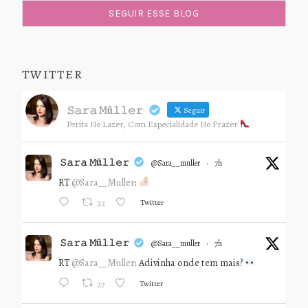
TWITTER
𝚂𝚊𝚛𝚊 𝙼ü𝚕𝚕𝚎𝚛
Seguir
Perita No Lazer, Com Especialidade No Prazer
𝚂𝚊𝚛𝚊 𝙼ü𝚕𝚕𝚎𝚛
@sara__muller
·
7h
RT
@Sara__Muller
:
Twitter
22
𝚂𝚊𝚛𝚊 𝙼ü𝚕𝚕𝚎𝚛
@sara__muller
·
7h
RT
@Sara__Muller
: Adivinha onde tem mais?
Twitter
27