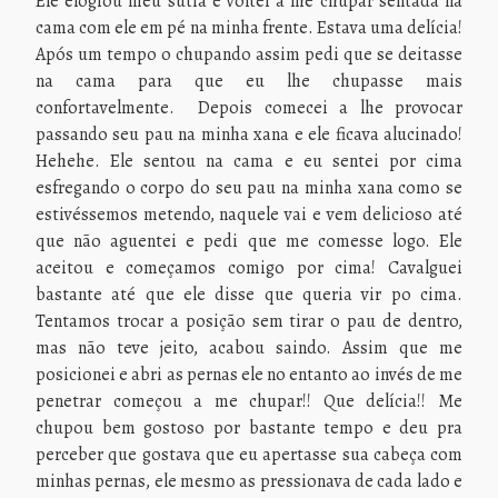
Ele elogiou meu sutiã e voltei a lhe chupar sentada na
cama com ele em pé na minha frente. Estava uma delícia!
Após um tempo o chupando assim pedi que se deitasse
na cama para que eu lhe chupasse mais
confortavelmente. Depois comecei a lhe provocar
passando seu pau na minha xana e ele ficava alucinado!
Hehehe. Ele sentou na cama e eu sentei por cima
esfregando o corpo do seu pau na minha xana como se
estivéssemos metendo, naquele vai e vem delicioso até
que não aguentei e pedi que me comesse logo. Ele
aceitou e começamos comigo por cima! Cavalguei
bastante até que ele disse que queria vir po cima.
Tentamos trocar a posição sem tirar o pau de dentro,
mas não teve jeito, acabou saindo. Assim que me
posicionei e abri as pernas ele no entanto ao invés de me
penetrar começou a me chupar!! Que delícia!! Me
chupou bem gostoso por bastante tempo e deu pra
perceber que gostava que eu apertasse sua cabeça com
minhas pernas, ele mesmo as pressionava de cada lado e