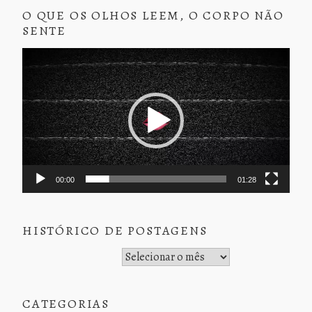
O QUE OS OLHOS LEEM, O CORPO NÃO
SENTE
Tocador
de
vídeo
00:00
01:28
HISTÓRICO DE POSTAGENS
Histórico de Postagens
CATEGORIAS