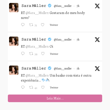
𝚂𝚊𝚛𝚊 𝙼ü𝚕𝚕𝚎𝚛
@sara__muller
·
7h
RT
@Sara__Muller
: Gostaram do meu body
novo?
Twitter
31
𝚂𝚊𝚛𝚊 𝙼ü𝚕𝚕𝚎𝚛
@sara__muller
·
7h
RT
@Sara__Muller
: Oi
Twitter
36
𝚂𝚊𝚛𝚊 𝙼ü𝚕𝚕𝚎𝚛
@sara__muller
·
7h
RT
@Sara__Muller
: Um banho com vista é outra
experiência…
Twitter
41
Leia Mais...