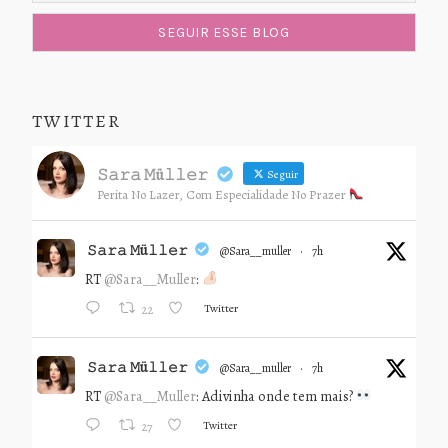
TWITTER
𝚂𝚊𝚛𝚊 𝙼ü𝚕𝚕𝚎𝚛
Seguir
Perita No Lazer, Com Especialidade No Prazer
𝚂𝚊𝚛𝚊 𝙼ü𝚕𝚕𝚎𝚛
@sara__muller
·
7h
RT
@Sara__Muller
:
Twitter
22
𝚂𝚊𝚛𝚊 𝙼ü𝚕𝚕𝚎𝚛
@sara__muller
·
7h
RT
@Sara__Muller
: Adivinha onde tem mais?
Twitter
27