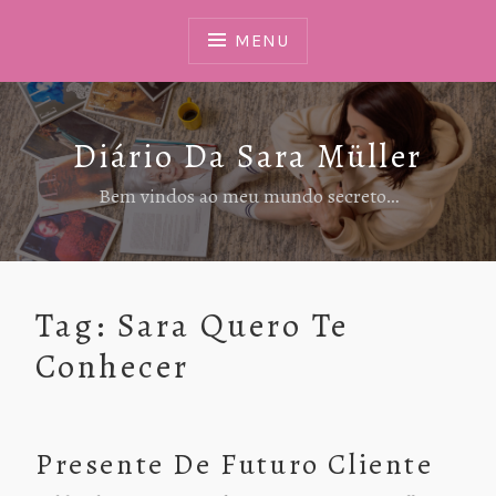
Ir
Para
MENU
Conteúdo
Diário Da Sara Müller
Bem vindos ao meu mundo secreto…
Tag:
Sara Quero Te
Conhecer
Presente De Futuro Cliente