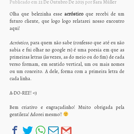
Publicado em
21 De Outubro De 2015
por
Sara Müller
Olha que belezinha esse
acróstico
que recebi de um
futuro cliente, que logo logo relatarei nosso encontro
aqui!
Acróstico
, para quem não sabe (confesso que até eu não
sabia e fui olhar no google rs) é uma poesia em que as
primeiras letras (às vezes, as do meio ou do fim) de cada
verso formam, em sentido vertical, um ou mais nomes
ou um conceito. A dele, forma com a primeira letra de
cada linha.
A-DO-REI!! <3
Bem criativo e engraçadinho! Muito obrigada pela
gentileza! Adorei mesmo!!