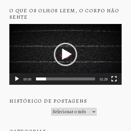
O QUE OS OLHOS LEEM, O CORPO NÃO
SENTE
Tocador
de
vídeo
00:00
01:28
HISTÓRICO DE POSTAGENS
Histórico de Postagens