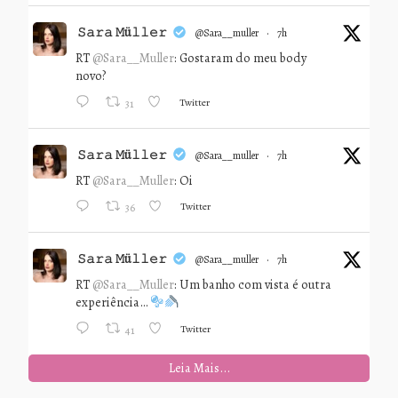
𝚂𝚊𝚛𝚊 𝙼ü𝚕𝚕𝚎𝚛
@sara__muller
·
7h
RT
@Sara__Muller
: Gostaram do meu body
novo?
Twitter
31
𝚂𝚊𝚛𝚊 𝙼ü𝚕𝚕𝚎𝚛
@sara__muller
·
7h
RT
@Sara__Muller
: Oi
Twitter
36
𝚂𝚊𝚛𝚊 𝙼ü𝚕𝚕𝚎𝚛
@sara__muller
·
7h
RT
@Sara__Muller
: Um banho com vista é outra
experiência…
Twitter
41
Leia Mais...