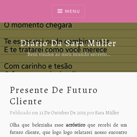
Ir
Para
MENU
Conteúdo
Diário Da Sara Müller
Bem vindos ao meu mundo secreto…
Presente De Futuro
Cliente
Publicado em
21 De Outubro De 2015
por
Sara Müller
Olha que belezinha esse
acróstico
que recebi de um
futuro cliente, que logo logo relatarei nosso encontro