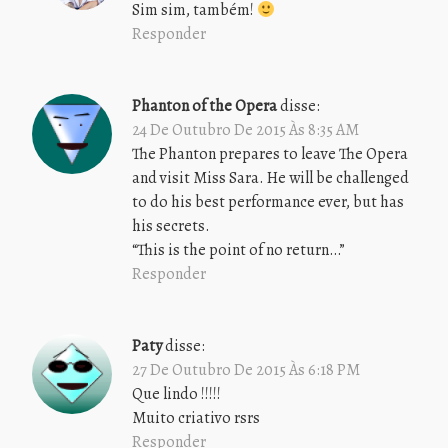
Sim sim, também!
Responder
Phanton of the Opera
disse:
24 De Outubro De 2015 Às 8:35 AM
The Phanton prepares to leave The Opera
and visit Miss Sara. He will be challenged
to do his best performance ever, but has
his secrets.
“This is the point of no return…”
Responder
Paty
disse:
27 De Outubro De 2015 Às 6:18 PM
Que lindo !!!!!
Muito criativo rsrs
Responder