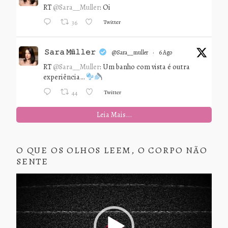
RT
@Sara__Muller
: Oi
Twitter
36
𝚂𝚊𝚛𝚊 𝙼ü𝚕𝚕𝚎𝚛
@sara__muller
·
6 Ago
RT
@Sara__Muller
: Um banho com vista é outra
experiência…
Twitter
44
Leia Mais...
O QUE OS OLHOS LEEM, O CORPO NÃO
SENTE
Tocador
de
vídeo