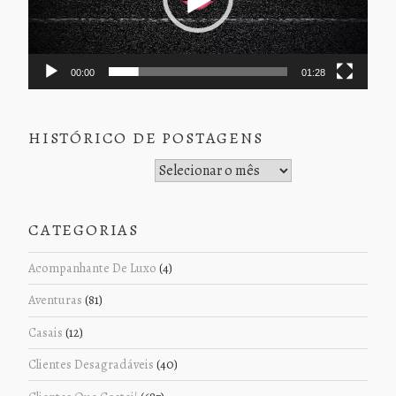
00:00
01:28
HISTÓRICO DE POSTAGENS
Histórico de Postagens
CATEGORIAS
Acompanhante De Luxo
(4)
Aventuras
(81)
Casais
(12)
Clientes Desagradáveis
(40)