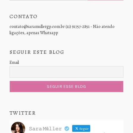
CONTATO
contato@saramullergp.com.br (11) 91757-2851 - Não atendo
ligações, apenas Whatsapp
SEGUIR ESTE BLOG
Email
TWITTER
𝚂𝚊𝚛𝚊 𝙼ü𝚕𝚕𝚎𝚛
Seguir