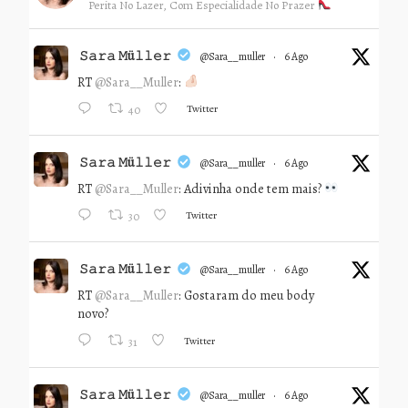
Perita No Lazer, Com Especialidade No Prazer
𝚂𝚊𝚛𝚊 𝙼ü𝚕𝚕𝚎𝚛
@sara__muller
·
6 Ago
RT
@Sara__Muller
:
Twitter
40
𝚂𝚊𝚛𝚊 𝙼ü𝚕𝚕𝚎𝚛
@sara__muller
·
6 Ago
RT
@Sara__Muller
: Adivinha onde tem mais?
Twitter
30
𝚂𝚊𝚛𝚊 𝙼ü𝚕𝚕𝚎𝚛
@sara__muller
·
6 Ago
RT
@Sara__Muller
: Gostaram do meu body
novo?
Twitter
31
𝚂𝚊𝚛𝚊 𝙼ü𝚕𝚕𝚎𝚛
@sara__muller
·
6 Ago