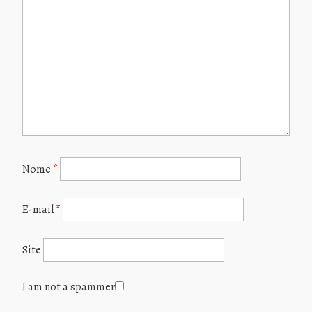
Nome
*
E-mail
*
Site
I am not a spammer