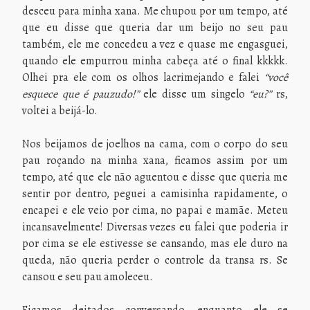
desceu para minha xana. Me chupou por um tempo, até
que eu disse que queria dar um beijo no seu pau
também, ele me concedeu a vez e quase me engasguei,
quando ele empurrou minha cabeça até o final kkkkk.
Olhei pra ele com os olhos lacrimejando e falei
“você
esquece que é pauzudo!”
ele disse um singelo
“eu?”
rs,
voltei a beijá-lo.
Nos beijamos de joelhos na cama, com o corpo do seu
pau roçando na minha xana, ficamos assim por um
tempo, até que ele não aguentou e disse que queria me
sentir por dentro, peguei a camisinha rapidamente, o
encapei e ele veio por cima, no papai e mamãe. Meteu
incansavelmente! Diversas vezes eu falei que poderia ir
por cima se ele estivesse se cansando, mas ele duro na
queda, não queria perder o controle da transa rs. Se
cansou e seu pau amoleceu.