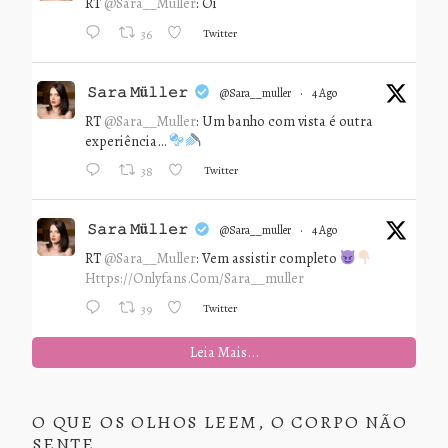
RT
@Sara__Muller
: Oi
Twitter
36
𝚂𝚊𝚛𝚊 𝙼ü𝚕𝚕𝚎𝚛
@sara__muller
·
4 Ago
RT
@Sara__Muller
: Um banho com vista é outra
experiência…
Twitter
38
𝚂𝚊𝚛𝚊 𝙼ü𝚕𝚕𝚎𝚛
@sara__muller
·
4 Ago
RT
@Sara__Muller
: Vem assistir completo
Https://onlyfans.com/sara__muller
Twitter
39
Leia Mais...
O QUE OS OLHOS LEEM, O CORPO NÃO
SENTE