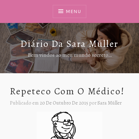
Ir
Para
MENU
Conteúdo
Diário Da Sara Müller
Bem vindos ao meu mundo secreto…
Repeteco Com O Médico!
Publicado em
20 De Outubro De 2015
por
Sara Müller