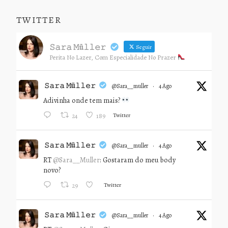
TWITTER
𝚂𝚊𝚛𝚊 𝙼ü𝚕𝚕𝚎𝚛
Seguir
Perita No Lazer, Com Especialidade No Prazer
𝚂𝚊𝚛𝚊 𝙼ü𝚕𝚕𝚎𝚛
@sara__muller
·
4 Ago
Adivinha onde tem mais?
Twitter
24
189
𝚂𝚊𝚛𝚊 𝙼ü𝚕𝚕𝚎𝚛
@sara__muller
·
4 Ago
RT
@Sara__Muller
: Gostaram do meu body
novo?
Twitter
29
𝚂𝚊𝚛𝚊 𝙼ü𝚕𝚕𝚎𝚛
@sara__muller
·
4 Ago