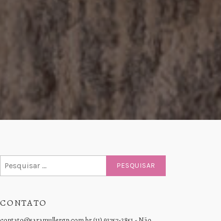
Pesquisar
por:
CONTATO
contato@saramullergp.com.br (11) 91757-2851 - Não