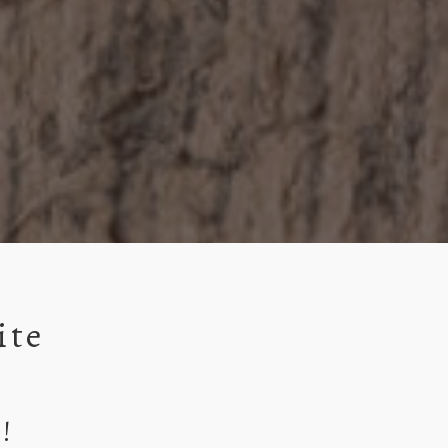
ite
!