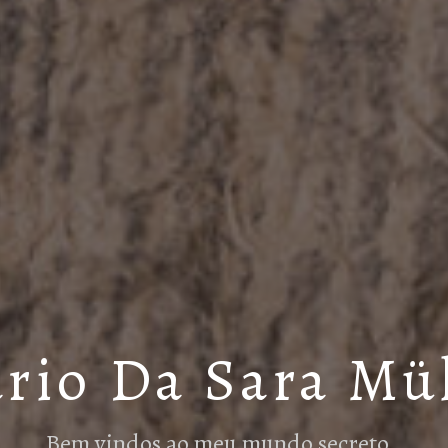
rio Da Sara Mü
Bem vindos ao meu mundo secreto…