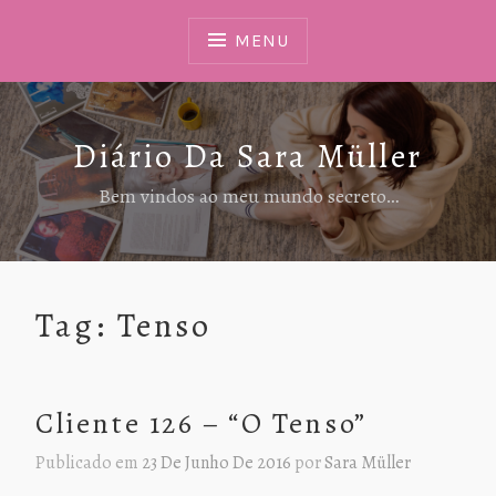
Ir
Para
MENU
Conteúdo
Diário Da Sara Müller
Bem vindos ao meu mundo secreto…
Tag:
Tenso
Cliente 126 – “O Tenso”
Publicado em
23 De Junho De 2016
por
Sara Müller