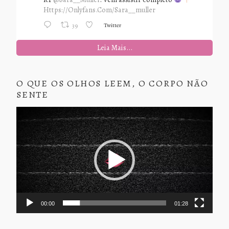
Https://onlyfans.com/sara__muller
Twitter
39
Leia Mais...
O QUE OS OLHOS LEEM, O CORPO NÃO
SENTE
Tocador
de
vídeo
00:00
01:28