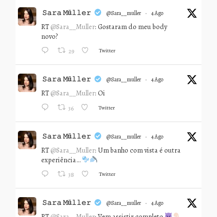
𝚂𝚊𝚛𝚊 𝙼ü𝚕𝚕𝚎𝚛
@sara__muller
·
4 Ago
RT
@Sara__Muller
: Gostaram do meu body
novo?
Twitter
29
𝚂𝚊𝚛𝚊 𝙼ü𝚕𝚕𝚎𝚛
@sara__muller
·
4 Ago
RT
@Sara__Muller
: Oi
Twitter
36
𝚂𝚊𝚛𝚊 𝙼ü𝚕𝚕𝚎𝚛
@sara__muller
·
4 Ago
RT
@Sara__Muller
: Um banho com vista é outra
experiência…
Twitter
38
𝚂𝚊𝚛𝚊 𝙼ü𝚕𝚕𝚎𝚛
@sara__muller
·
4 Ago
RT
@Sara__Muller
: Vem assistir completo