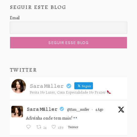
SEGUIR ESTE BLOG
Email
TWITTER
𝚂𝚊𝚛𝚊 𝙼ü𝚕𝚕𝚎𝚛
Seguir
Perita No Lazer, Com Especialidade No Prazer
𝚂𝚊𝚛𝚊 𝙼ü𝚕𝚕𝚎𝚛
@sara__muller
·
4 Ago
Adivinha onde tem mais?
Twitter
24
189