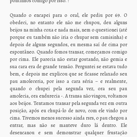
pontinhos comigo por isso. ?
Quando o encapei para o oral, ele pediu por 69. O
obedeci, no entanto ele não me chupou, deu alguns
beijos na minha coxa e nada mais, nem o questionei (até
porque eu também não iria o chupar sem camisinha) e
depois de alguns segundos, eu mesma saí de cima por
espontâneo. Quando fomos transar, começamos comigo
por cima. Ele parecia não estar gostando, não gemia e
sua cara era de grande tensão. Perguntei se estava tudo
bem, e depois me explicou que se ficasse relaxado seu
pau amoleceria, por isso a cara séria – e realmente,
quando o chupei pela segunda vez, ora seu pau
amolecia, ora endurecia -. A transa não vingou, voltamos
aos beijos. Tentamos transar pela segunda vez em outra
posição, após eu chupá-lo de novo, com ele vindo por
cima. Tivemos menos sucesso ainda rsrs, o pau chegou a
entrar, mas não se manteve duro lá dentro. Ele
desencanou e sem demonstrar qualquer frustação