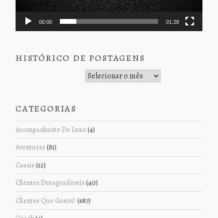
00:00
01:28
HISTÓRICO DE POSTAGENS
Histórico de Postagens
CATEGORIAS
Acompanhante De Luxo
(4)
Aventuras
(81)
Casais
(12)
Clientes Desagradáveis
(40)
Clientes Que Gostei!
(687)
Coach
(4)