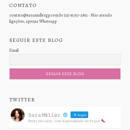
CONTATO
contato@saramullergp.com.br (11) 91757-2851 - Não atendo
ligações, apenas Whatsapp
SEGUIR ESTE BLOG
Email
TWITTER
𝚂𝚊𝚛𝚊 𝙼ü𝚕𝚕𝚎𝚛
Seguir
Perita No Lazer, Com Especialidade No Prazer