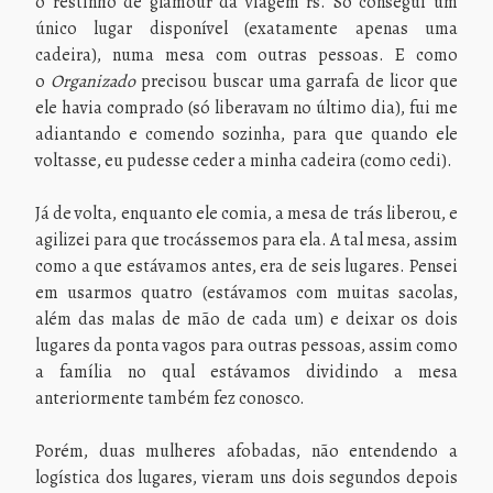
o restinho de glamour da viagem rs. Só consegui um
único lugar disponível (exatamente apenas uma
cadeira), numa mesa com outras pessoas. E como
o
Organizado
precisou buscar uma garrafa de licor que
ele havia comprado (só liberavam no último dia), fui me
adiantando e comendo sozinha, para que quando ele
voltasse, eu pudesse ceder a minha cadeira (como cedi).
Já de volta, enquanto ele comia, a mesa de trás liberou, e
agilizei para que trocássemos para ela. A tal mesa, assim
como a que estávamos antes, era de seis lugares. Pensei
em usarmos quatro (estávamos com muitas sacolas,
além das malas de mão de cada um) e deixar os dois
lugares da ponta vagos para outras pessoas, assim como
a família no qual estávamos dividindo a mesa
anteriormente também fez conosco.
Porém, duas mulheres afobadas, não entendendo a
logística dos lugares, vieram uns dois segundos depois