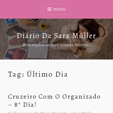
Ir
Para
MENU
Conteúdo
Diário Da Sara Müller
Bem vindos ao meu mundo secreto…
Tag:
Último Dia
Cruzeiro Com O Organizado
– 8° Dia!