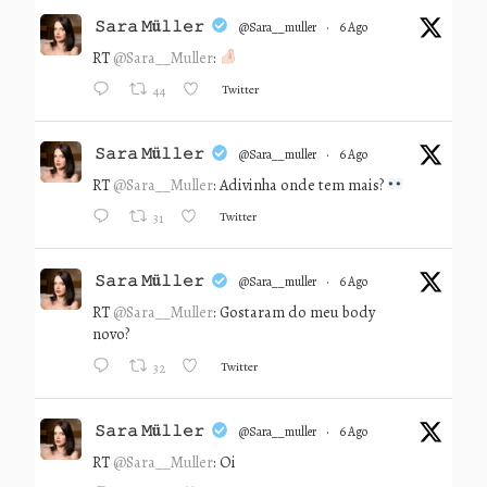
𝚂𝚊𝚛𝚊 𝙼ü𝚕𝚕𝚎𝚛
@sara__muller
·
6 Ago
RT
@Sara__Muller
:
Twitter
44
𝚂𝚊𝚛𝚊 𝙼ü𝚕𝚕𝚎𝚛
@sara__muller
·
6 Ago
RT
@Sara__Muller
: Adivinha onde tem mais?
Twitter
31
𝚂𝚊𝚛𝚊 𝙼ü𝚕𝚕𝚎𝚛
@sara__muller
·
6 Ago
RT
@Sara__Muller
: Gostaram do meu body
novo?
Twitter
32
𝚂𝚊𝚛𝚊 𝙼ü𝚕𝚕𝚎𝚛
@sara__muller
·
6 Ago
RT
@Sara__Muller
: Oi