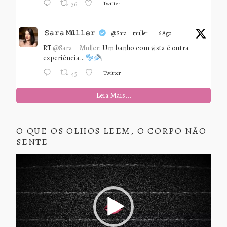
Twitter
36
𝚂𝚊𝚛𝚊 𝙼ü𝚕𝚕𝚎𝚛
@sara__muller
·
6 Ago
RT
@Sara__Muller
: Um banho com vista é outra
experiência…
Twitter
45
Leia Mais...
O QUE OS OLHOS LEEM, O CORPO NÃO
SENTE
Tocador
de
vídeo