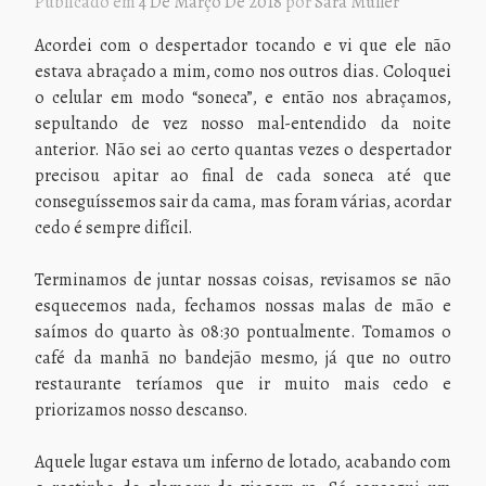
Publicado em
4 De Março De 2018
por
Sara Müller
Acordei com o despertador tocando e vi que ele não
estava abraçado a mim, como nos outros dias. Coloquei
o celular em modo “soneca”, e então nos abraçamos,
sepultando de vez nosso mal-entendido da noite
anterior. Não sei ao certo quantas vezes o despertador
precisou apitar ao final de cada soneca até que
conseguíssemos sair da cama, mas foram várias, acordar
cedo é sempre difícil.
Terminamos de juntar nossas coisas, revisamos se não
esquecemos nada, fechamos nossas malas de mão e
saímos do quarto às 08:30 pontualmente. Tomamos o
café da manhã no bandejão mesmo, já que no outro
restaurante teríamos que ir muito mais cedo e
priorizamos nosso descanso.
Aquele lugar estava um inferno de lotado, acabando com