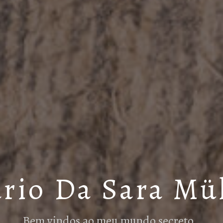
rio Da Sara Mü
Bem vindos ao meu mundo secreto…