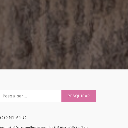
Pesquisar
por:
CONTATO
contato@saramullergp.com.br (11) 91757-2851 - Não