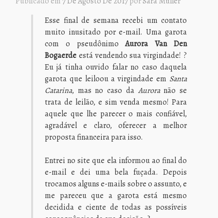
Publicado em
7 De Agosto De 2017
por
Sara Müller
Esse final de semana recebi um contato
muito inusitado por e-mail. Uma garota
com o pseudônimo
Aurora Van Den
Bogaerde
está vendendo sua virgindade! ?
Eu já tinha ouvido falar no caso daquela
garota que leiloou a virgindade em
Santa
Catarina
, mas no caso da
Aurora
não se
trata de leilão, e sim venda mesmo! Para
aquele que lhe parecer o mais confiável,
agradável e claro, oferecer a melhor
proposta financeira para isso.
Entrei no site que ela informou ao final do
e-mail e dei uma bela fuçada. Depois
trocamos alguns e-mails sobre o assunto, e
me pareceu que a garota está mesmo
decidida e ciente de todas as possíveis