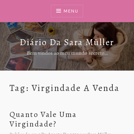
Ir
Para
MENU
Conteúdo
Diário Da Sara Müller
Bem vindos ao meu mundo secreto…
Tag:
Virgindade A Venda
Quanto Vale Uma
Virgindade?