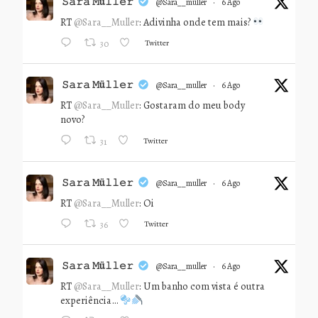
𝚂𝚊𝚛𝚊 𝙼ü𝚕𝚕𝚎𝚛
@sara__muller
·
6 Ago
RT
@Sara__Muller
: Adivinha onde tem mais?
Twitter
30
𝚂𝚊𝚛𝚊 𝙼ü𝚕𝚕𝚎𝚛
@sara__muller
·
6 Ago
RT
@Sara__Muller
: Gostaram do meu body
novo?
Twitter
31
𝚂𝚊𝚛𝚊 𝙼ü𝚕𝚕𝚎𝚛
@sara__muller
·
6 Ago
RT
@Sara__Muller
: Oi
Twitter
36
𝚂𝚊𝚛𝚊 𝙼ü𝚕𝚕𝚎𝚛
@sara__muller
·
6 Ago
RT
@Sara__Muller
: Um banho com vista é outra
experiência…