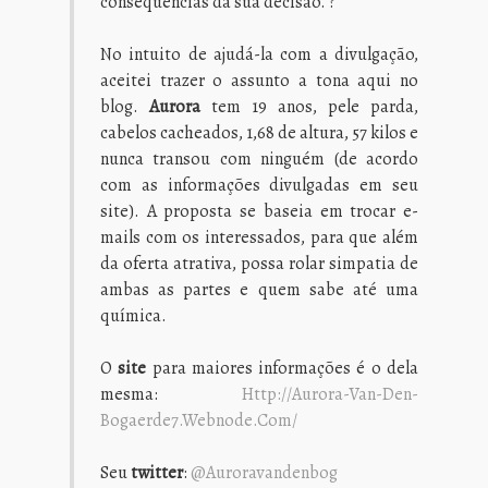
consequências da sua decisão. ?
No intuito de ajudá-la com a divulgação,
aceitei trazer o assunto a tona aqui no
blog.
Aurora
tem 19 anos, pele parda,
cabelos cacheados, 1,68 de altura, 57 kilos e
nunca transou com ninguém (de acordo
com as informações divulgadas em seu
site). A proposta se baseia em trocar e-
mails com os interessados, para que além
da oferta atrativa, possa rolar simpatia de
ambas as partes e quem sabe até uma
química.
O
site
para maiores informações é o dela
mesma:
Http://aurora-Van-Den-
Bogaerde7.webnode.com/
Seu
twitter
:
@auroravandenbog