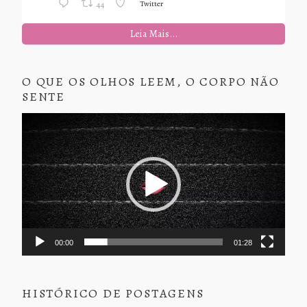
Twitter
44
Leia Mais...
O QUE OS OLHOS LEEM, O CORPO NÃO
SENTE
Tocador
de
vídeo
00:00
01:28
HISTÓRICO DE POSTAGENS