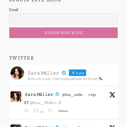
Email
TWITTER
𝚂𝚊𝚛𝚊 𝙼ü𝚕𝚕𝚎𝚛
Seguir
Perita No Lazer, Com Especialidade No Prazer
𝚂𝚊𝚛𝚊 𝙼ü𝚕𝚕𝚎𝚛
@sara__muller
·
6 Ago
RT
@Sara__Muller
:
Twitter
40