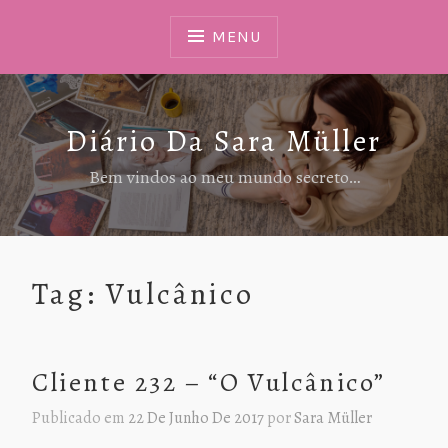
Ir
Para
MENU
Conteúdo
Diário Da Sara Müller
Bem vindos ao meu mundo secreto…
Tag:
Vulcânico
Cliente 232 – “O Vulcânico”
Publicado em
22 De Junho De 2017
por
Sara Müller