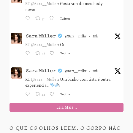
RT
@Sara__Muller
: Gostaram do meu body
novo?
Twitter
31
𝚂𝚊𝚛𝚊 𝙼ü𝚕𝚕𝚎𝚛
@sara__muller
·
20h
RT
@Sara__Muller
: Oi
Twitter
36
𝚂𝚊𝚛𝚊 𝙼ü𝚕𝚕𝚎𝚛
@sara__muller
·
20h
RT
@Sara__Muller
: Um banho com vista é outra
experiência…
Twitter
41
Leia Mais...
O QUE OS OLHOS LEEM, O CORPO NÃO