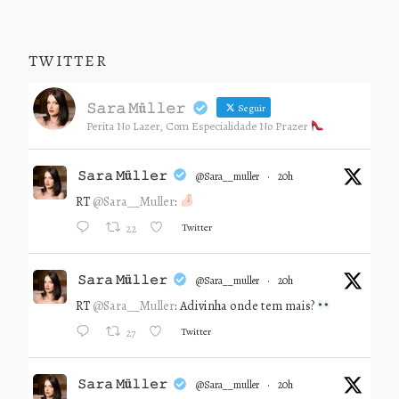
TWITTER
𝚂𝚊𝚛𝚊 𝙼ü𝚕𝚕𝚎𝚛
Seguir
Perita No Lazer, Com Especialidade No Prazer
𝚂𝚊𝚛𝚊 𝙼ü𝚕𝚕𝚎𝚛
@sara__muller
·
20h
RT
@Sara__Muller
:
Twitter
22
𝚂𝚊𝚛𝚊 𝙼ü𝚕𝚕𝚎𝚛
@sara__muller
·
20h
RT
@Sara__Muller
: Adivinha onde tem mais?
Twitter
27
𝚂𝚊𝚛𝚊 𝙼ü𝚕𝚕𝚎𝚛
@sara__muller
·
20h