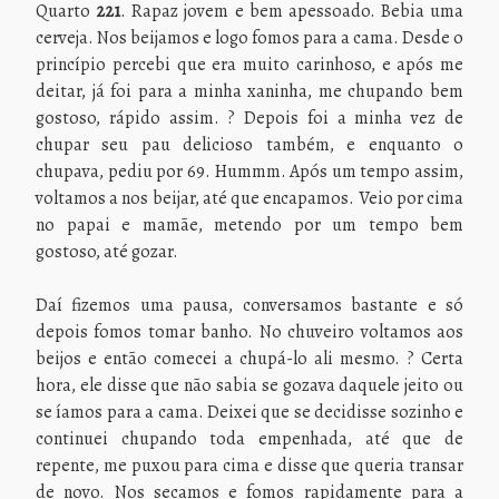
Quarto
221
. Rapaz jovem e bem apessoado. Bebia uma
cerveja. Nos beijamos e logo fomos para a cama. Desde o
princípio percebi que era muito carinhoso, e após me
deitar, já foi para a minha xaninha, me chupando bem
gostoso, rápido assim. ? Depois foi a minha vez de
chupar seu pau delicioso também, e enquanto o
chupava, pediu por 69. Hummm. Após um tempo assim,
voltamos a nos beijar, até que encapamos. Veio por cima
no papai e mamãe, metendo por um tempo bem
gostoso, até gozar.
Daí fizemos uma pausa, conversamos bastante e só
depois fomos tomar banho. No chuveiro voltamos aos
beijos e então comecei a chupá-lo ali mesmo. ? Certa
hora, ele disse que não sabia se gozava daquele jeito ou
se íamos para a cama. Deixei que se decidisse sozinho e
continuei chupando toda empenhada, até que de
repente, me puxou para cima e disse que queria transar
de novo. Nos secamos e fomos rapidamente para a