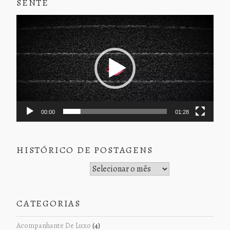
SENTE
Tocador
de
vídeo
00:00
01:28
HISTÓRICO DE POSTAGENS
Histórico de Postagens
CATEGORIAS
Acompanhante De Luxo
(4)