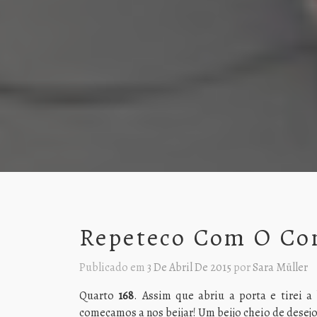
Repeteco Com O Co
Publicado em
3 De Abril De 2015
por
Sara Müller
Quarto
168
. Assim que abriu a porta e tirei 
começamos a nos beijar! Um beijo cheio de dese