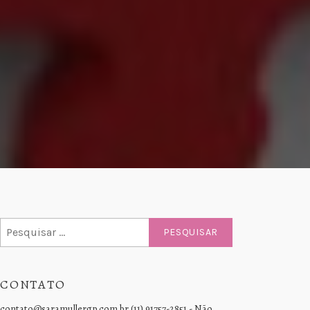
Pesquisar
por:
CONTATO
contato@saramullergp.com.br (11) 91757-2851 - Não