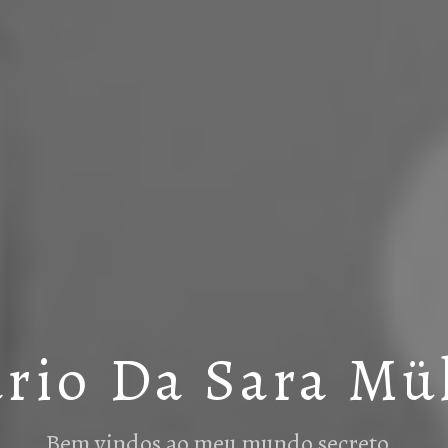
rio Da Sara Mü
Bem vindos ao meu mundo secreto…