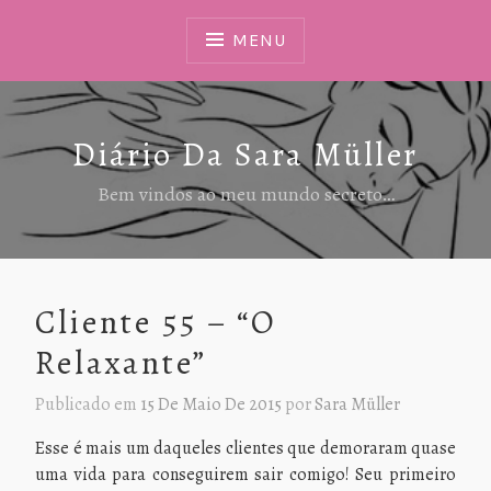
Ir
Para
MENU
Conteúdo
Diário Da Sara Müller
Bem vindos ao meu mundo secreto…
Cliente 55 – “O
Relaxante”
Publicado em
15 De Maio De 2015
por
Sara Müller
Esse é mais um daqueles clientes que demoraram quase
uma vida para conseguirem sair comigo! Seu primeiro