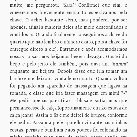
muito, me perguntou:
“Sara?”
Confirmei que sim, e
conversamos brevemente enquanto esperávamos pela
chave. O achei bastante sério, mas ponderei por ser
japonês, afinal a maioria deles são meio desconfiados e
contidos rs. Quando finalmente conseguimos a chave do
quarto (que não lembro o número exato, pois a chave foi
entregue direto a ele). Entramos e após acomodarmos
nossas coisas, nos beijamos beeem devagar. Gostei do
beijo e pelo jeito ele também, pois ouvi um
“humm”
enquanto me beijava. Depois disse que iria tomar um
banho e me deixou a vontade no quarto. Quando voltou
foi pegando um aparelho de massagem que ligava na
tomada, e disse que iria fazer massagem em mim! *-*
Me pediu apenas para tirar a blusa e sutiã, mas que
permanecesse de calça (oportunamente eu não estava de
calça jeans). Assim o fiz e me deitei de bruços, conforme
ele pediu. Passou aquele aparelho vibrante nas minhas
costas, pernas e bumbum e aos poucos foi colocando na