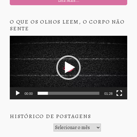
Leia Mais...
O QUE OS OLHOS LEEM, O CORPO NÃO
SENTE
Tocador
de
vídeo
00:00
01:28
HISTÓRICO DE POSTAGENS
Histórico de Postagens