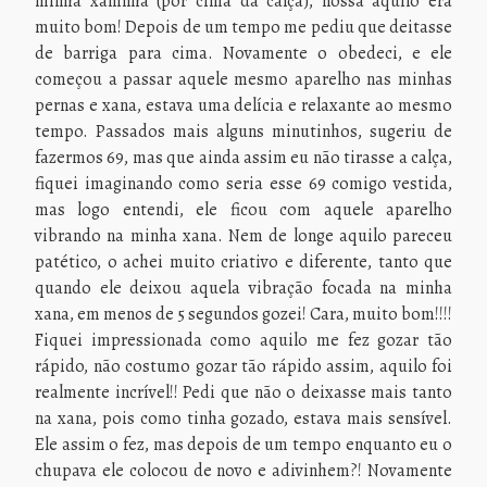
minha xaninha (por cima da calça), nossa aquilo era
muito bom! Depois de um tempo me pediu que deitasse
de barriga para cima. Novamente o obedeci, e ele
começou a passar aquele mesmo aparelho nas minhas
pernas e xana, estava uma delícia e relaxante ao mesmo
tempo. Passados mais alguns minutinhos, sugeriu de
fazermos 69, mas que ainda assim eu não tirasse a calça,
fiquei imaginando como seria esse 69 comigo vestida,
mas logo entendi, ele ficou com aquele aparelho
vibrando na minha xana. Nem de longe aquilo pareceu
patético, o achei muito criativo e diferente, tanto que
quando ele deixou aquela vibração focada na minha
xana, em menos de 5 segundos gozei! Cara, muito bom!!!!
Fiquei impressionada como aquilo me fez gozar tão
rápido, não costumo gozar tão rápido assim, aquilo foi
realmente incrível!! Pedi que não o deixasse mais tanto
na xana, pois como tinha gozado, estava mais sensível.
Ele assim o fez, mas depois de um tempo enquanto eu o
chupava ele colocou de novo e adivinhem?! Novamente