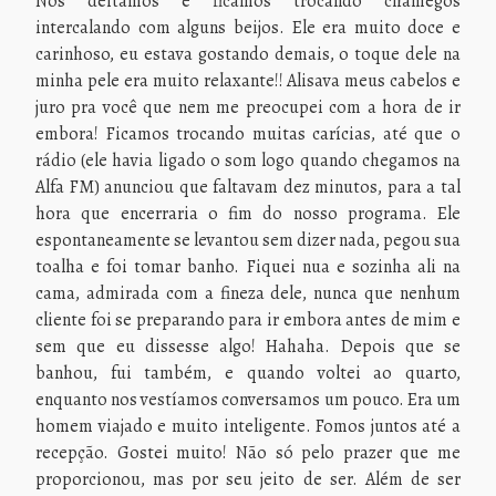
Nos deitamos e ficamos trocando chamegos
intercalando com alguns beijos. Ele era muito doce e
carinhoso, eu estava gostando demais, o toque dele na
minha pele era muito relaxante!! Alisava meus cabelos e
juro pra você que nem me preocupei com a hora de ir
embora! Ficamos trocando muitas carícias, até que o
rádio (ele havia ligado o som logo quando chegamos na
Alfa FM) anunciou que faltavam dez minutos, para a tal
hora que encerraria o fim do nosso programa. Ele
espontaneamente se levantou sem dizer nada, pegou sua
toalha e foi tomar banho. Fiquei nua e sozinha ali na
cama, admirada com a fineza dele, nunca que nenhum
cliente foi se preparando para ir embora antes de mim e
sem que eu dissesse algo! Hahaha. Depois que se
banhou, fui também, e quando voltei ao quarto,
enquanto nos vestíamos conversamos um pouco. Era um
homem viajado e muito inteligente. Fomos juntos até a
recepção. Gostei muito! Não só pelo prazer que me
proporcionou, mas por seu jeito de ser. Além de ser