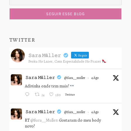
TWITTER
𝚂𝚊𝚛𝚊 𝙼ü𝚕𝚕𝚎𝚛
Seguir
Perita No Lazer, Com Especialidade No Prazer
𝚂𝚊𝚛𝚊 𝙼ü𝚕𝚕𝚎𝚛
@sara__muller
·
4 Ago
Adivinha onde tem mais?
Twitter
24
189
𝚂𝚊𝚛𝚊 𝙼ü𝚕𝚕𝚎𝚛
@sara__muller
·
4 Ago
RT
@Sara__Muller
: Gostaram do meu body
novo?