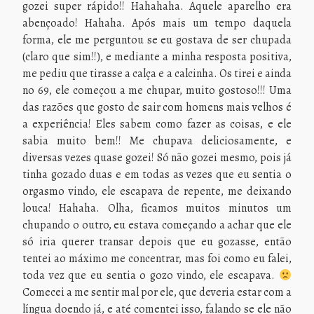
gozei super rápido!! Hahahaha. Aquele aparelho era
abençoado! Hahaha. Após mais um tempo daquela
forma, ele me perguntou se eu gostava de ser chupada
(claro que sim!!), e mediante a minha resposta positiva,
me pediu que tirasse a calça e a calcinha. Os tirei e ainda
no 69, ele começou a me chupar, muito gostoso!!! Uma
das razões que gosto de sair com homens mais velhos é
a experiência! Eles sabem como fazer as coisas, e ele
sabia muito bem!! Me chupava deliciosamente, e
diversas vezes quase gozei! Só não gozei mesmo, pois já
tinha gozado duas e em todas as vezes que eu sentia o
orgasmo vindo, ele escapava de repente, me deixando
louca! Hahaha. Olha, ficamos muitos minutos um
chupando o outro, eu estava começando a achar que ele
só iria querer transar depois que eu gozasse, então
tentei ao máximo me concentrar, mas foi como eu falei,
toda vez que eu sentia o gozo vindo, ele escapava.
Comecei a me sentir mal por ele, que deveria estar com a
língua doendo já, e até comentei isso, falando se ele não