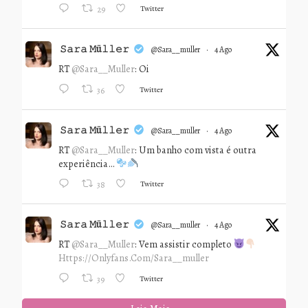
Twitter
29
𝚂𝚊𝚛𝚊 𝙼ü𝚕𝚕𝚎𝚛
@sara__muller
·
4 Ago
RT
@Sara__Muller
: Oi
Twitter
36
𝚂𝚊𝚛𝚊 𝙼ü𝚕𝚕𝚎𝚛
@sara__muller
·
4 Ago
RT
@Sara__Muller
: Um banho com vista é outra
experiência…
Twitter
38
𝚂𝚊𝚛𝚊 𝙼ü𝚕𝚕𝚎𝚛
@sara__muller
·
4 Ago
RT
@Sara__Muller
: Vem assistir completo
Https://onlyfans.com/sara__muller
Twitter
39