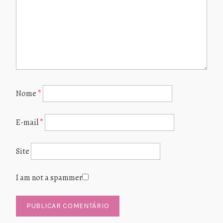
Nome
*
E-mail
*
Site
I am not a spammer