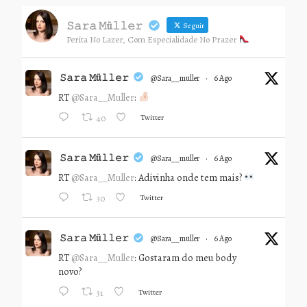
𝚂𝚊𝚛𝚊 𝙼ü𝚕𝚕𝚎𝚛
Seguir
Perita No Lazer, Com Especialidade No Prazer
𝚂𝚊𝚛𝚊 𝙼ü𝚕𝚕𝚎𝚛
@sara__muller
·
6 Ago
RT
@Sara__Muller
:
Twitter
40
𝚂𝚊𝚛𝚊 𝙼ü𝚕𝚕𝚎𝚛
@sara__muller
·
6 Ago
RT
@Sara__Muller
: Adivinha onde tem mais?
Twitter
30
𝚂𝚊𝚛𝚊 𝙼ü𝚕𝚕𝚎𝚛
@sara__muller
·
6 Ago
RT
@Sara__Muller
: Gostaram do meu body
novo?
Twitter
31