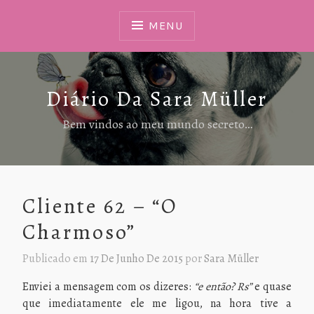
Ir
Para
MENU
Conteúdo
Diário Da Sara Müller
Bem vindos ao meu mundo secreto…
Cliente 62 – “O
Charmoso”
Publicado em
17 De Junho De 2015
por
Sara Müller
Enviei a mensagem com os dizeres:
“e então? Rs”
e quase
que imediatamente ele me ligou, na hora tive a