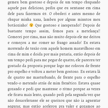
gemeu bem gostoso e depois de um tempo chupando
aquele pau delicioso, pediu que eu sentasse em cima
dele para fazermos 69. O obedeci e antes mesmo de
chupar minha xana, lambeu por alguns minutos meu
botãozinho!
Que gostoso e inesperado!! Depois de
bastante tempo assim, fomos para a metelança!!
Comecei por cima, mas não muito depois ele me deitou
e começou a me comer no frango assado! Eu estava
morrendo de tesão com aquele homem maravilhoso em
cima de mim e doida por mais putaria, então depois de
um tempo pedi para me pegar de quatro, ele pareceu ter
gostado da proposta porque logo me colocou de frente
pro espelho e voltou a meter bem gostoso. Eu estava lá
de quatro me masturbando, de frente para o espelho
vendo-o metendo atrás de mim frenético. Estava quase
gozando e pedi que mantesse o ritmo porque as vezes
ele ficava mais lento, quando pedi pela segunda vez que
não desacelerasse ele se queixou que não ia aguentar
segurar, mas então acelerou pra valer e gozamos ao