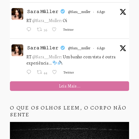
𝚂𝚊𝚛𝚊 𝙼ü𝚕𝚕𝚎𝚛
@sara__muller
·
6 Ago
RT
@Sara__Muller
: Oi
Twitter
36
𝚂𝚊𝚛𝚊 𝙼ü𝚕𝚕𝚎𝚛
@sara__muller
·
6 Ago
RT
@Sara__Muller
: Um banho com vista é outra
experiência…
Twitter
44
Leia Mais...
O QUE OS OLHOS LEEM, O CORPO NÃO
SENTE
Tocador
de
vídeo