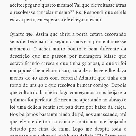
aceitei pegar o quarto mesmo! Vai que ele voltasse atrás
e resolvesse cancelar mesmo?? Rs. Respondi que se ele
estava perto, eu esperaria ele chegar mesmo.
Quarto
156
. Assim que abriu a porta estava escovando
seus dentes e não conseguimos nos cumprimentar nesse
momento. O achei muito bonito e bem diferente da
descrição que me passou por mensagem (disse que
estava ficando careca e que tinha 55 anos), o que vi foi
um japonês bem charmosão, nada de calvice e lhe dava
menos de 40 anos com certeza! Admitiu que tinha em
torno de uns 40 e que resolveu brincar comigo. Depois
que voltou do banheiro logo começamos a nos beijar e a
química foi perfeita! Ele ficou me apertando no abraço e
foi uma delícia sentir seu pau duro por baixo da calça.
Nos beijamos bastante ainda de pé, nos amassando, até
que ele me deitou na cama e continuou me beijando
deitado por cima de mim. Logo me despiu toda e