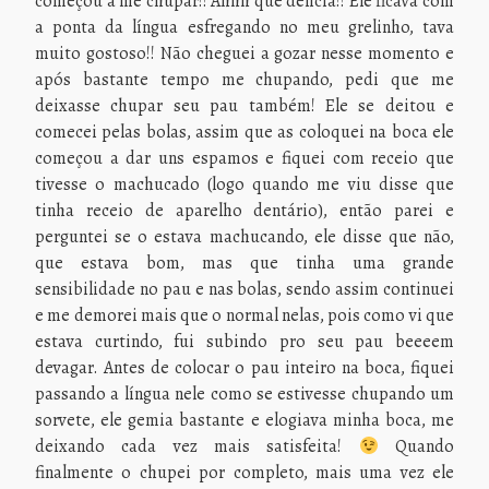
começou a me chupar!! Ahhh que delícia!! Ele ficava com
a ponta da língua esfregando no meu grelinho, tava
muito gostoso!! Não cheguei a gozar nesse momento e
após bastante tempo me chupando, pedi que me
deixasse chupar seu pau também! Ele se deitou e
comecei pelas bolas, assim que as coloquei na boca ele
começou a dar uns espamos e fiquei com receio que
tivesse o machucado (logo quando me viu disse que
tinha receio de aparelho dentário), então parei e
perguntei se o estava machucando, ele disse que não,
que estava bom, mas que tinha uma grande
sensibilidade no pau e nas bolas, sendo assim continuei
e me demorei mais que o normal nelas, pois como vi que
estava curtindo, fui subindo pro seu pau beeeem
devagar. Antes de colocar o pau inteiro na boca, fiquei
passando a língua nele como se estivesse chupando um
sorvete, ele gemia bastante e elogiava minha boca, me
deixando cada vez mais satisfeita!
Quando
finalmente o chupei por completo, mais uma vez ele