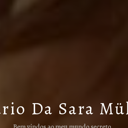
rio Da Sara Mü
Bem vindos ao meu mundo secreto…