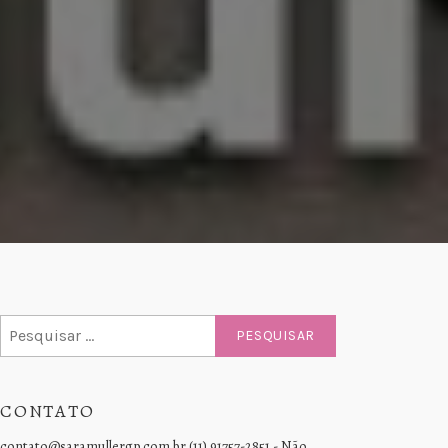
Pesquisar
por:
CONTATO
contato@saramullergp.com.br (11) 91757-2851 - Não