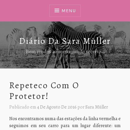
Ir
Para
MENU
Conteúdo
Diário Da Sara Müller
Bem vindos ao meu mundo secreto…
Repeteco Com O
Protetor!
Publicado em
4 De Agosto De 2016
por
Sara Müller
Nos encontramos numa das estações da linha vermelha e
seguimos em seu carro para um lugar diferente: um