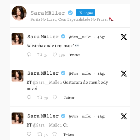
𝚂𝚊𝚛𝚊 𝙼ü𝚕𝚕𝚎𝚛
Seguir
Perita No Lazer, Com Especialidade No Prazer
𝚂𝚊𝚛𝚊 𝙼ü𝚕𝚕𝚎𝚛
@sara__muller
·
4 Ago
Adivinha onde tem mais?
Twitter
24
189
𝚂𝚊𝚛𝚊 𝙼ü𝚕𝚕𝚎𝚛
@sara__muller
·
4 Ago
RT
@Sara__Muller
: Gostaram do meu body
novo?
Twitter
29
𝚂𝚊𝚛𝚊 𝙼ü𝚕𝚕𝚎𝚛
@sara__muller
·
4 Ago
RT
@Sara__Muller
: Oi
Twitter
36