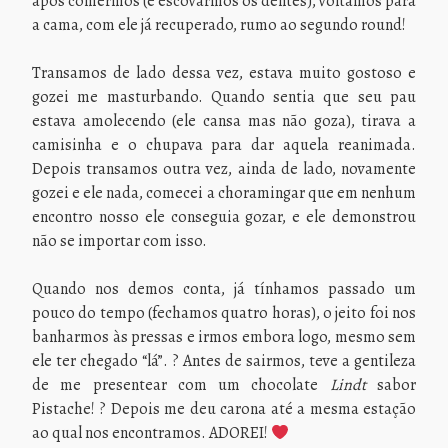
após comermos (e escovarmos os dentes), voltamos para
a cama, com ele já recuperado, rumo ao segundo round!
Transamos de lado dessa vez, estava muito gostoso e
gozei me masturbando. Quando sentia que seu pau
estava amolecendo (ele cansa mas não goza), tirava a
camisinha e o chupava para dar aquela reanimada.
Depois transamos outra vez, ainda de lado, novamente
gozei e ele nada, comecei a choramingar que em nenhum
encontro nosso ele conseguia gozar, e ele demonstrou
não se importar com isso.
Quando nos demos conta, já tínhamos passado um
pouco do tempo (fechamos quatro horas), o jeito foi nos
banharmos às pressas e irmos embora logo, mesmo sem
ele ter chegado “lá”. ? Antes de sairmos, teve a gentileza
de me presentear com um chocolate
Lindt
sabor
Pistache! ? Depois me deu carona até a mesma estação
ao qual nos encontramos. ADOREI!