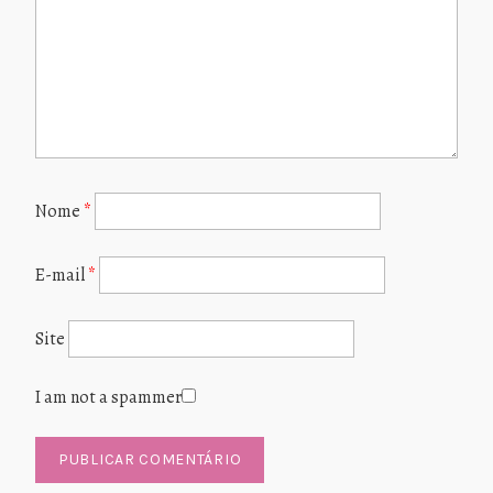
Nome
*
E-mail
*
Site
I am not a spammer