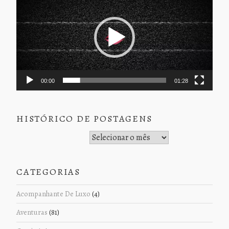
vídeo
00:00
01:28
HISTÓRICO DE POSTAGENS
Histórico de Postagens
CATEGORIAS
Acompanhante De Luxo
(4)
Aventuras
(81)