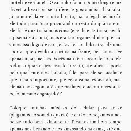
motel de verdade! ? O caminho foi um pouco longo e me
diverti a beça com seu diferente gosto musical hahaha.
Já no motel, lá era muito bonito, mas o legal mesmo foi
ele todo paranóico procurando o resto do quarto rsrs,
ele disse que tinha mais coisa (e realmente tinha, sendo
a piscina e a sauna), mas era tão organizadinho que não
vimos isso logo de cara, estava escondido atrás de uma
porta, que devido a cortina na frente, pensamos ser
apenas uma janela rs. Vocês não têm noção de como ele
rodou o quarto procurando o resto, até abriu a porta
pelo qual entramos hahaha, falei para ele se acalmar
que o mais importante, que era a cama, estava ali, mas
ele não sossegou, até que finalmente achou o restante
rs, foi mesmo engraçado! ?
Coloquei minhas músicas do celular para tocar
(plugamos no som do quarto), e então começamos a nos
beijar, tudo bem calmamente. Ficamos um bom tempo
apenas nos beijando e nos amassando na cama, até que