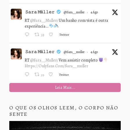
𝚂𝚊𝚛𝚊 𝙼ü𝚕𝚕𝚎𝚛
@sara__muller
·
4 Ago
RT
@Sara__Muller
: Um banho com vista é outra
experiência…
Twitter
38
𝚂𝚊𝚛𝚊 𝙼ü𝚕𝚕𝚎𝚛
@sara__muller
·
4 Ago
RT
@Sara__Muller
: Vem assistir completo
Https://onlyfans.com/sara__muller
Twitter
39
Leia Mais...
O QUE OS OLHOS LEEM, O CORPO NÃO
SENTE
Tocador
de