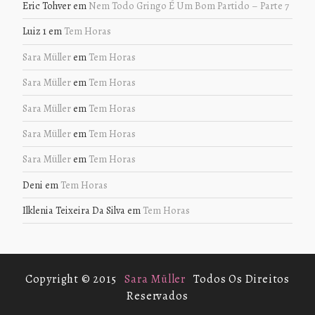
Eric Tohver
em
Nem Todo Gringo É Um Bom Partido – Parte 7
Luiz 1
em
Tem Horas
Sara Müller
em
Tem Horas
Sara Müller
em
Tem Horas
Sara Müller
em
Tem Horas
Sara Müller
em
Tem Horas
Sara Müller
em
Tem Horas
Deni
em
Tem Horas
Ilklenia Teixeira Da Silva
em
Tem Horas
Copyright © 2015
Sara Müller
Todos Os Direitos
Reservados