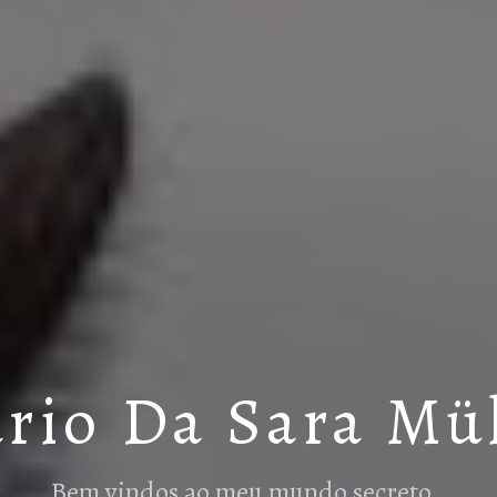
rio Da Sara Mü
Bem vindos ao meu mundo secreto…