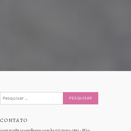
Pesquisar
por:
CONTATO
contato@saramullergp.com.br (11) 91757-2851 - Não