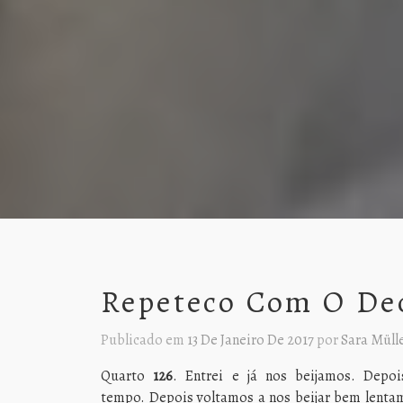
Repeteco Com O De
Publicado em
13 De Janeiro De 2017
por
Sara Müll
Quarto
126
. Entrei e já nos beijamos. Dep
tempo. Depois voltamos a nos beijar bem lenta