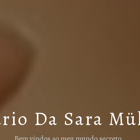
rio Da Sara Mü
Bem vindos ao meu mundo secreto…