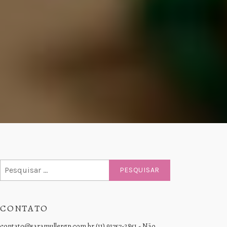
Pesquisar
por:
CONTATO
contato@saramullergp.com.br (11) 91757-2851 - Não