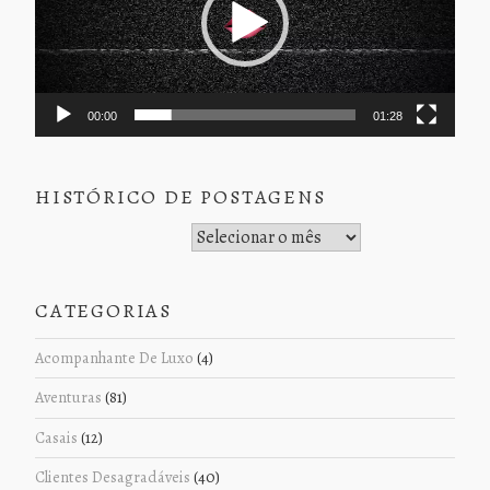
00:00
01:28
HISTÓRICO DE POSTAGENS
Histórico de Postagens
CATEGORIAS
Acompanhante De Luxo
(4)
Aventuras
(81)
Casais
(12)
Clientes Desagradáveis
(40)