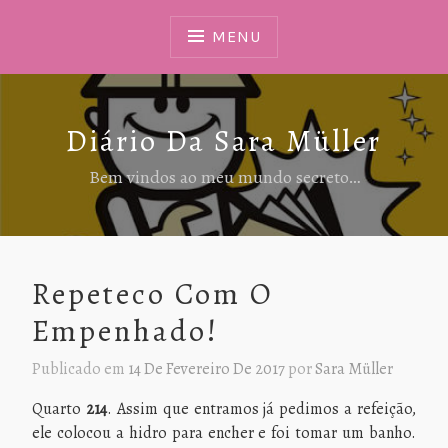
Ir
Para
MENU
Conteúdo
Diário Da Sara Müller
Bem vindos ao meu mundo secreto…
Repeteco Com O
Empenhado!
Publicado em
14 De Fevereiro De 2017
por
Sara Müller
Quarto
214
. Assim que entramos já pedimos a refeição,
ele colocou a hidro para encher e foi tomar um banho.