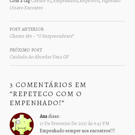
Com a tag
Cliente 97
,
Empenhado
,
Repeteco
,
Vigésimo
Oitavo Encontro
NAVEGAÇÃO
DE
POST ANTERIOR
Cliente 189 – “O Surpreendente”
POST
PRÓXIMO POST
Cuidado Ao Abordar Uma GP
3 COMENTÁRIOS EM
“
REPETECO COM O
EMPENHADO!
”
Ana
disse:
17 De Fevereiro De 2017 Às 9:47 PM
Empenhado sempre nos encontros!!!!