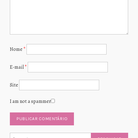
Nome
*
E-mail
*
Site
I am not a spammer
Pesquisar