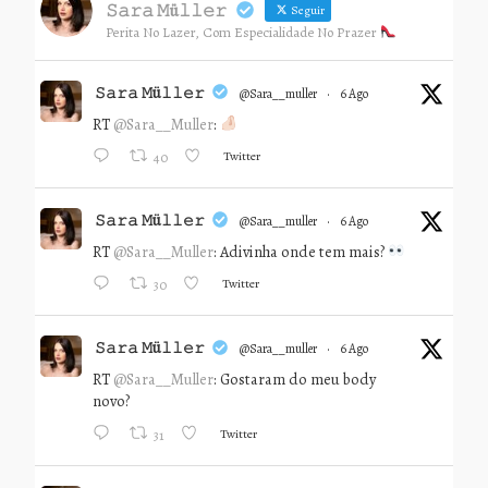
𝚂𝚊𝚛𝚊 𝙼ü𝚕𝚕𝚎𝚛
Seguir
Perita No Lazer, Com Especialidade No Prazer
𝚂𝚊𝚛𝚊 𝙼ü𝚕𝚕𝚎𝚛
@sara__muller
·
6 Ago
RT
@Sara__Muller
:
Twitter
40
𝚂𝚊𝚛𝚊 𝙼ü𝚕𝚕𝚎𝚛
@sara__muller
·
6 Ago
RT
@Sara__Muller
: Adivinha onde tem mais?
Twitter
30
𝚂𝚊𝚛𝚊 𝙼ü𝚕𝚕𝚎𝚛
@sara__muller
·
6 Ago
RT
@Sara__Muller
: Gostaram do meu body
novo?
Twitter
31