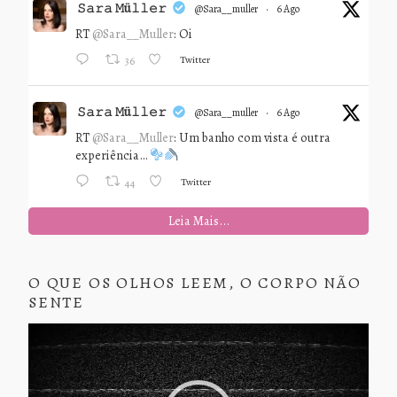
𝚂𝚊𝚛𝚊 𝙼ü𝚕𝚕𝚎𝚛
@sara__muller
·
6 Ago
RT
@Sara__Muller
: Oi
Twitter
36
𝚂𝚊𝚛𝚊 𝙼ü𝚕𝚕𝚎𝚛
@sara__muller
·
6 Ago
RT
@Sara__Muller
: Um banho com vista é outra
experiência…
Twitter
44
Leia Mais...
O QUE OS OLHOS LEEM, O CORPO NÃO
SENTE
Tocador
de
vídeo