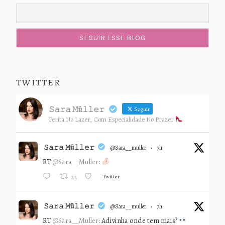
TWITTER
𝚂𝚊𝚛𝚊 𝙼ü𝚕𝚕𝚎𝚛
Seguir
Perita No Lazer, Com Especialidade No Prazer
𝚂𝚊𝚛𝚊 𝙼ü𝚕𝚕𝚎𝚛
@sara__muller
·
7h
RT
@Sara__Muller
:
Twitter
22
𝚂𝚊𝚛𝚊 𝙼ü𝚕𝚕𝚎𝚛
@sara__muller
·
7h
RT
@Sara__Muller
: Adivinha onde tem mais?