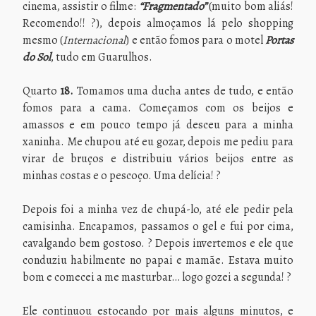
cinema, assistir o filme:
“Fragmentado”
(muito bom aliás!
Recomendo!! ?), depois almoçamos lá pelo shopping
mesmo (
Internacional
) e então fomos para o motel
Portas
do Sol
, tudo em Guarulhos.
Quarto
18.
Tomamos uma ducha antes de tudo, e então
fomos para a cama. Começamos com os beijos e
amassos e em pouco tempo já desceu para a minha
xaninha. Me chupou até eu gozar, depois me pediu para
virar de bruços e distribuiu vários beijos entre as
minhas costas e o pescoço. Uma delícia! ?
Depois foi a minha vez de chupá-lo, até ele pedir pela
camisinha. Encapamos, passamos o gel e fui por cima,
cavalgando bem gostoso. ? Depois invertemos e ele que
conduziu habilmente no papai e mamãe. Estava muito
bom e comecei a me masturbar… logo gozei a segunda! ?
Ele continuou estocando por mais alguns minutos, e