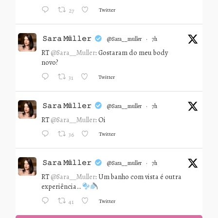
Twitter
27
𝚂𝚊𝚛𝚊 𝙼ü𝚕𝚕𝚎𝚛
@sara__muller
·
7h
RT
@Sara__Muller
: Gostaram do meu body
novo?
Twitter
31
𝚂𝚊𝚛𝚊 𝙼ü𝚕𝚕𝚎𝚛
@sara__muller
·
7h
RT
@Sara__Muller
: Oi
Twitter
36
𝚂𝚊𝚛𝚊 𝙼ü𝚕𝚕𝚎𝚛
@sara__muller
·
7h
RT
@Sara__Muller
: Um banho com vista é outra
experiência…
Twitter
41