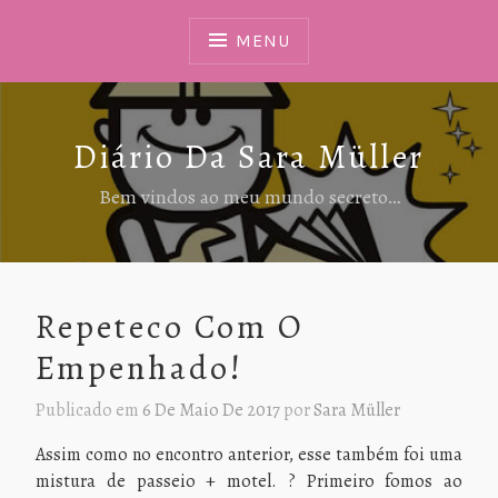
Ir
Para
MENU
Conteúdo
Diário Da Sara Müller
Bem vindos ao meu mundo secreto…
Repeteco Com O
Empenhado!
Publicado em
6 De Maio De 2017
por
Sara Müller
Assim como no encontro anterior, esse também foi uma
mistura de passeio + motel. ? Primeiro fomos ao