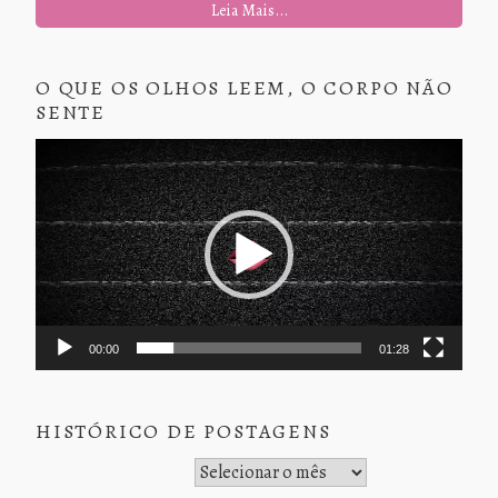
Leia Mais...
O QUE OS OLHOS LEEM, O CORPO NÃO
SENTE
Tocador
de
vídeo
00:00
01:28
HISTÓRICO DE POSTAGENS
Histórico de Postagens